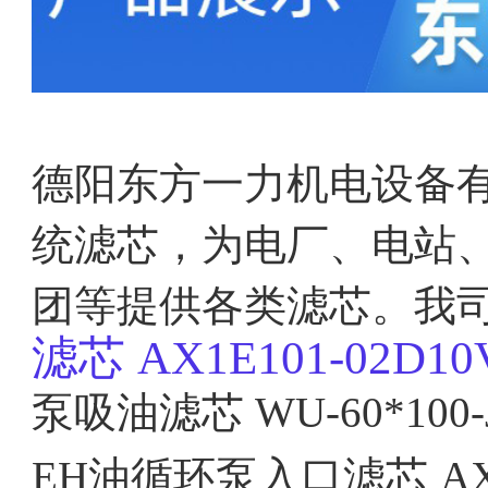
德阳东方一力机电设备
统滤芯，为电厂、电站
团等提供各类滤芯。我
滤芯
AX1E101-02D10
泵吸油滤芯 WU-60*100-
EH油循环泵入口滤芯
AX