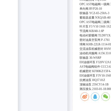
OPC AST电磁阀一级阀
单向阀
RVP20-10
联轴器
YCZ-65-250A-3
蓄能器皮囊
NXQAB-40/
OPC AST电磁阀二级阀
叶片泵
F3 V10 1S6S 1S
节流阀
KBJ40-1.6P
电动衬胶蝶阀
TLD971X
密封油真空泵闸
P-1761
球阀
KHB-22LR-1114-0
交流油泵机械密封
HSNS
油动机伺服阀
A156.33.0
联轴器
30-WSRP
EH油循环泵
F320V12A
AST电磁阀组件
CCC3.6
机械密封
KF80KZ/15F4
EH油循环泵
F3V10-1S6
抗燃油泵
HQ37.01Z
顶轴油泵
25SCY14-1B
测压接头
2103-01-18.