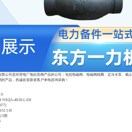
有限公司是经营电厂电站泵阀产品的公司：包括电磁阀、电磁阀线圈、定冷水泵、截
销的产品，热诚欢迎新老客户来电咨询采购！
-Y
件
NXQA-40/20-L-EH
9772
/31.5-H
X/3用
6
A