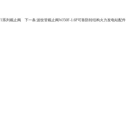
FJ系列截止阀
下一条:波纹管截止阀WJ50F-1.6P可靠防转结构火力发电站配件