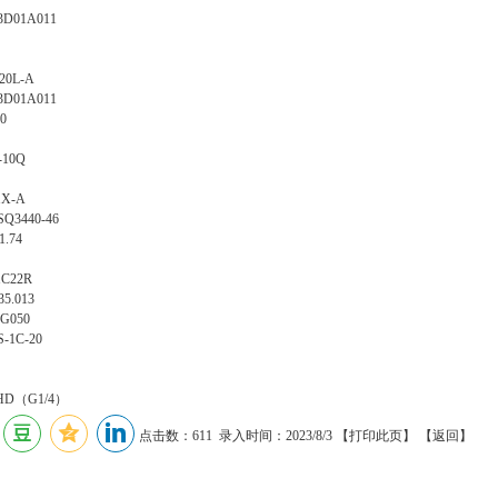
3D01A011
20L-A
3D01A011
20
-10Q
1X-A
Q3440-46
1.74
1C22R
35.013
-G050
S-1C-20
00HD（G1/4）
点击数：611 录入时间：2023/8/3 【
打印此页
】 【
返回
】