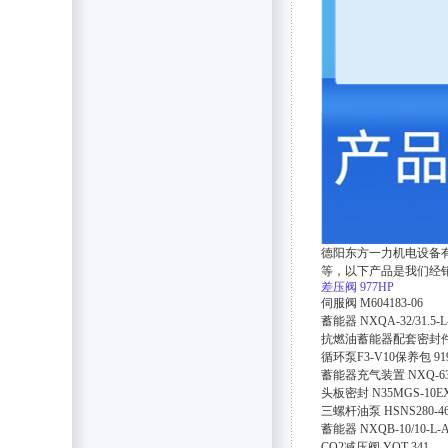
德阳东方一力机电设备
等，以下产品是我们经
差压阀
977HP
伺服阀
M604183-06
蓄能器
NXQA-32/31.5-L
抗燃油蓄能器配套密封
循环泵F3-V10保养包
91
蓄能器充气装置
NXQ-63
头板密封
N35MGS-10E
三螺杆油泵
HSNS280-4
蓄能器
NXQB-10/10-L-
CO2减压阀
YQT-341