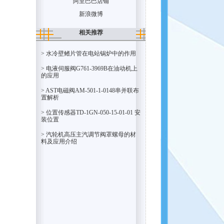
阿里巴巴店铺
新浪微博
相关推荐
> 水冷壁鳍片管在电站锅炉中的作用
> 电液伺服阀G761-3969B在油动机上
的应用
> AST电磁阀AM-501-1-0148串并联布
置解析
> 位置传感器TD-1GN-050-15-01-01 安
装位置
> 汽轮机高压主汽调节阀罩螺母的材
料及应用介绍