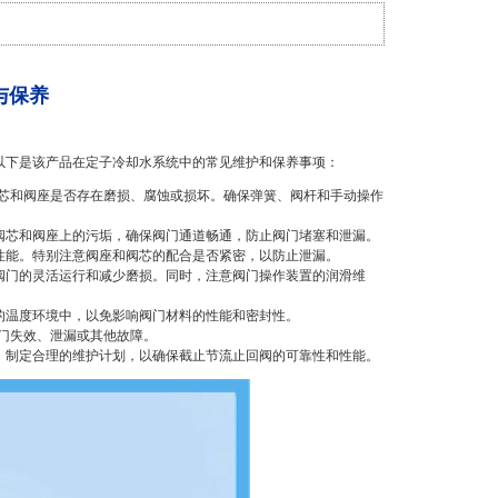
护与保养
要。以下是该产品在定子冷却水系统中的常见维护和保养事项：
盖、阀芯和阀座是否存在磨损、腐蚀或损坏。确保弹簧、阀杆和手动操作
阀芯和阀座上的污垢，确保阀门通道畅通，防止阀门堵塞和泄漏。
性能。特别注意阀座和阀芯的配合是否紧密，以防止泄漏。
阀门的灵活运行和减少磨损。同时，注意阀门操作装置的润滑维
的温度环境中，以免影响阀门材料的性能和密封性。
阀门失效、泄漏或其他故障。
，制定合理的维护计划，以确保截止节流止回阀的可靠性和性能。