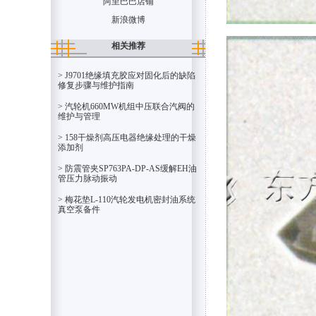
阿里巴巴店铺
新浪微博
相关推荐
> J9701绝缘填充胶应对固化后的缺陷
修复步骤与维护指南
> 汽轮机660MW机组中压联合汽阀的
维护与管理
> 158干燥剂高压电器绝缘处理的干燥
添加剂
> 防震管夹SP763PA-DP-AS缓解EH油
管压力脉动振动
> 梅花垫L-110汽轮发电机密封油系统
真空泵备件