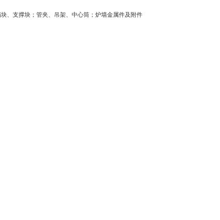
挡块、支撑块；管夹、吊架、中心筒；炉墙金属件及附件