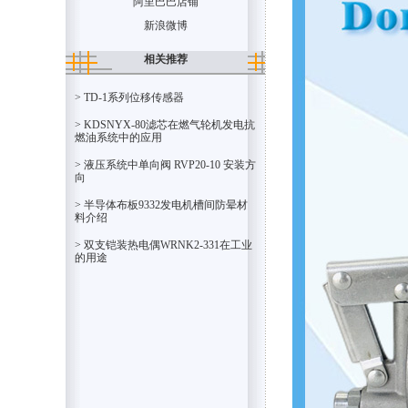
阿里巴巴店铺
新浪微博
相关推荐
> TD-1系列位移传感器
> KDSNYX-80滤芯在燃气轮机发电抗
燃油系统中的应用
> 液压系统中单向阀 RVP20-10 安装方
向
> 半导体布板9332发电机槽间防晕材
料介绍
> 双支铠装热电偶WRNK2-331在工业
的用途