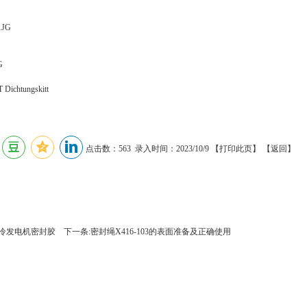
1JG
G
Dichtungskitt
点击数：563 录入时间：2023/10/9 【
打印此页
】 【
返回
】
5氢冷发电机密封胶
下一条:密封绳X416-103的表面准备及正确使用