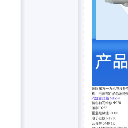
德阳东方一力机电设备
机、电器部件的涂刷绝
汽缸密封脂
MFZ-4
偏心轴瓦维修
Ф220
碳刷
D252
覆盖绝缘漆
9130F
电子硅胶
RTV88
云母带
5440-1K