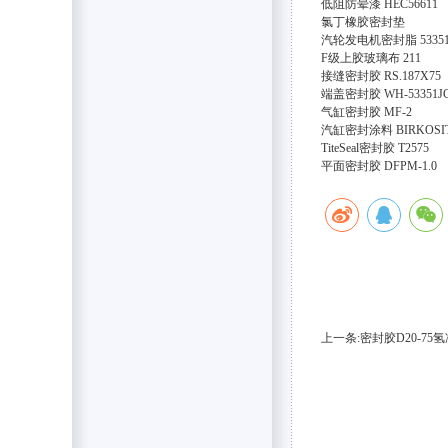
低阻防晕漆
HEC56611
氯丁橡胶密封垫
汽轮发电机密封脂
5335
F级上胶玻璃布
211
接缝密封胶
RS.187X75
端盖密封胶
WH-53351J
气缸密封胶
MF-2
汽缸密封涂料
BIRKOSIT 
TiteSeal密封胶
T2575
平面密封胶
DFPM-1.0
上一条:密封胶D20-7