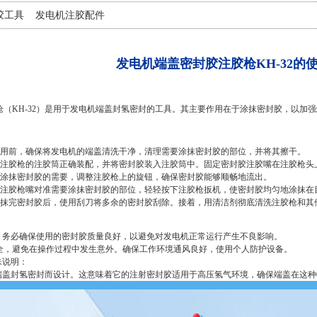
胶工具
发电机注胶配件
发电机端盖密封胶注胶枪KH-32的
枪（KH-32）是用于发电机端盖封氢密封的工具。其主要作用在于涂抹密封胶，以加
使用前，确保将发电机的端盖清洗干净，清理需要涂抹密封胶的部位，并将其擦干。
将注胶枪的注胶筒正确装配，并将密封胶装入注胶筒中。固定密封胶注胶嘴在注胶枪头
据涂抹密封胶的需要，调整注胶枪上的旋钮，确保密封胶能够顺畅地流出。
将注胶枪嘴对准需要涂抹密封胶的部位，轻轻按下注胶枪扳机，使密封胶均匀地涂抹在
涂抹完密封胶后，使用刮刀将多余的密封胶刮除。接着，用清洁剂彻底清洗注胶枪和其
时，务必确保使用的密封胶质量良好，以避免对发电机正常运行产生不良影响。
全，避免在操作过程中发生意外。确保工作环境通风良好，使用个人防护设备。
殊说明：
电机端盖封氢密封而设计。这意味着它的注射密封胶适用于高压氢气环境，确保端盖在这