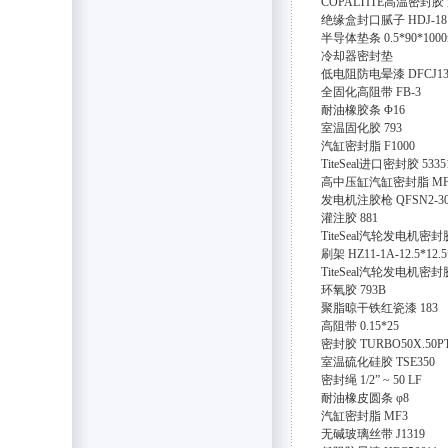
COPALTITE高温密封胶
绝缘盒封口腻子
HDJ-18
半导体垫条
0.5*90*100
冷却器密封垫
低电阻防电晕漆
DFCJ1
全固化高阻带
FB-3
耐油橡胶条
Φ16
室温固化胶
793
汽缸密封脂
F1000
TiteSeal进口密封胶
5335
高中压缸汽缸密封脂
MF
发电机注胶枪
QFSN2-30
灌注胶
881
TiteSeal汽轮发电机密封
刷架
HZ11-1A-12.5*12.5
TiteSeal汽轮发电机密封
环氧胶
793B
聚脂晾干铁红瓷漆
183
高阻带
0.15*25
密封胶
TURBO50X.50
室温硫化硅胶
TSE350
密封绳
1/2” ~ 50 LF
耐油橡皮圆条
φ8
汽缸密封脂
MF3
无碱玻璃丝带
J1319