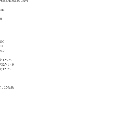
液体Liquid蓝色 5盎司
0mm
30
1JG
-2
0-2
胶
T25-75
*32/V1-4.9
胶
T2575
PT，0.5品脱