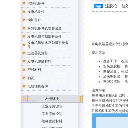
汽轮机备件
Tags:
注胶枪
注
发电机备件
锅炉备件
水轮机备件及增容改造
发电机组控制部分备件
发电机氢油水及励磁系统备
发电机端盖密封胶注胶
件
使用方法：
过滤器及滤芯
准备工作： 在
发电机绝缘材料
安装注胶枪： 
密封材料
调整流量： 根
涂抹密封胶： 
轴瓦
整理和清理： 
电站辅机备件
注意事项：
在使用注胶枪KH-32
友情链接
操作注胶枪时需注意安
关于注胶枪KH-32的特
工业专用滤芯
注胶枪KH-32为发
工业流体控制
绝缘密封材料