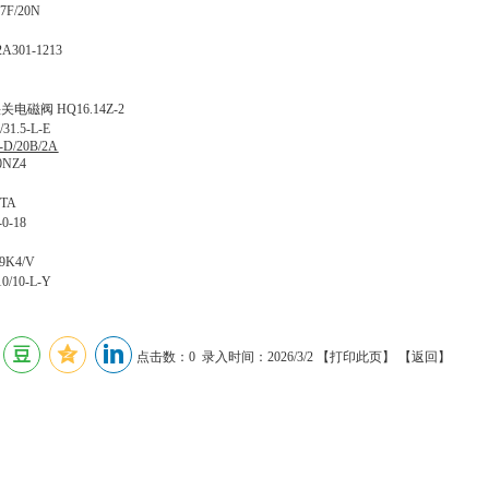
7F/20N
301-1213
磁阀 HQ16.14Z-2
1.5-L-E
D/20B/2A
0NZ4
-TA
0-18
9K4/V
10-L-Y
点击数：0 录入时间：2026/3/2 【
打印此页
】 【
返回
】