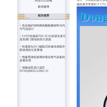
东方一力供应的真空泵密
阿里巴巴店铺
做好真空泵密封 P-1
新浪微博
相关推荐
> 高压锅炉回料阀风帽耐磨材料与均
匀气流设计
> LVDT传感器TDZ-1E-02反馈失真引
发高调门摆动的四大原因
> 转速探头ZS-1磁阻式转速传感器并
联使用的注意事项
> 绝缘用涤纶玻璃丝绳在电气设备的
多重应用
> 顶轴油泵进口滤芯
DYDQ6803GA20H1.5C