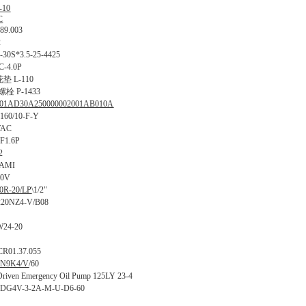
-10
C
89.003
2
*3.5-25-4425
-4.0P
 L-110
栓 P-1433
1AD30A250000002001AB010A
0/10-F-Y
VAC
1.6P
2
 AMI
10V
R-20/LP
\1/2"
20NZ4-V/B08
24-20
1.37.055
N9K4/V
/60
n Emergency Oil Pump 125LY 23-4
V-3-2A-M-U-D6-60