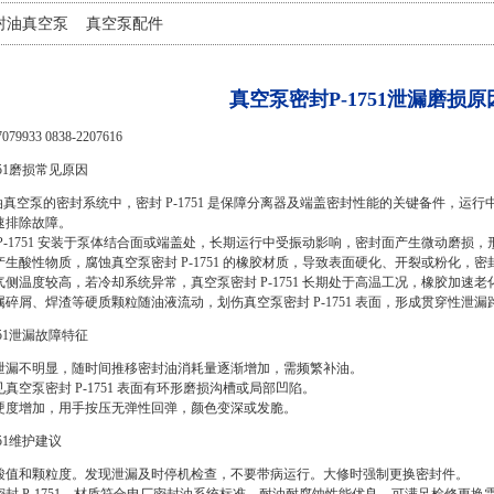
封油真空泵
真空泵配件
真空泵密封P-1751泄漏磨损原
933 0838-2207616
751磨损常见原因
S 密封油真空泵的密封系统中，密封 P-1751 是保障分离器及端盖密封性能的关键备件
速排除故障。
P-1751 安装于泵体结合面或端盖处，长期运行中受振动影响，密封面产生微动磨
生酸性物质，腐蚀真空泵密封 P-1751 的橡胶材质，导致表面硬化、开裂或粉化，
侧温度较高，若冷却系统异常，真空泵密封 P-1751 长期处于高温工况，橡胶加速
碎屑、焊渣等硬质颗粒随油液流动，划伤真空泵密封 P-1751 表面，形成贯穿性泄漏
751泄漏故障特征
泄漏不明显，随时间推移密封油消耗量逐渐增加，需频繁补油。
真空泵密封 P-1751 表面有环形磨损沟槽或局部凹陷。
硬度增加，用手按压无弹性回弹，颜色变深或发脆。
51维护建议
酸值和颗粒度。发现泄漏及时停机检查，不要带病运行。大修时强制更换密封件。