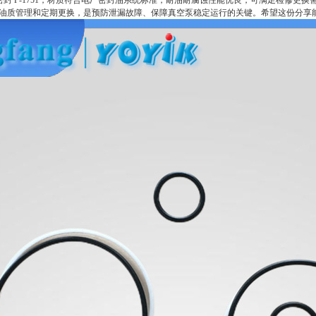
封 P-1751，材质符合电厂密封油系统标准，耐油耐腐蚀性能优良，可满足检修更
751 油质管理和定期更换，是预防泄漏故障、保障真空泵稳定运行的关键。希望这份