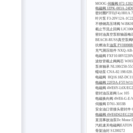
MOOG
伺服阀 072-1202
电磁阀 JZPK-003A-24D
密封圈PTFE(F4) H01A.7
叶片泵 F3-20V12A-1C2
不锈钢高压球阀 W-BKH-30S
截止节流止回阀 LJC100C
密封油真空泵联轴器梅花垫
BEACH-RUSS真空泵阀螺
抗燃油主
油泵 PVH098R0
充气测压组件 NXQ-AB-16
电磁阀 FXF10.08VI220
波纹管截止阀阀芯 WJ65F
泵体轴承 NL100/250-55/
蠕动泵 CNA-82.198.020
电磁阀 HQ16.18Z-DC1
电磁阀 22FDA-F5T-W110
电磁阀 4WE6Y-L6X/EG2
密封油压差阀 Loc 105
电磁换向阀 4WE6-G-E-W
伺服阀 D761-3033B
安全油口管接头密封件 CR0
电磁阀 4WE6D62/EG220
直流事故油泵Dc Motor Drive
汽机速关电磁阀EATON DG4
骨架油封 S1200272