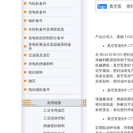
汽轮机备件
Tags:
真空泵
密
发电机备件
锅炉备件
水轮机备件及增容改造
产品介绍人：黄丽 13547079
发电机组控制部分备件
发电机氢油水及励磁系统备
真空泵密封P-1
件
在 BEACH-RUS
过滤器及滤芯
准确判断原因有助于快
发电机绝缘材料
机械磨损：真空泵密封 
化学腐蚀：密封油老化产
密封材料
热老化损伤：真空泵排气
轴瓦
杂质划伤：密封油中金属
电站辅机备件
真空泵密封P-1
泄漏量渐变：磨损初期
友情链接
密封面痕迹：拆解后可见
材质变化：老化密封件
工业专用滤芯
工业流体控制
真空泵密封P-17
绝缘密封材料
定期取油样化验，控制