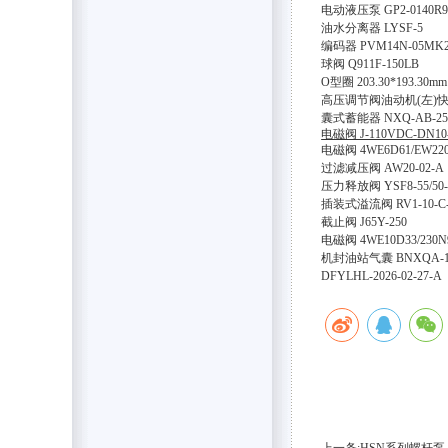
电动液压泵 GP2-0140R9
油水分离器 LYSF-5
编码器 PVM14N-05MK2A
球阀 Q911F-150LB
O型圈 203.30*193.30mm
高压调节阀油动机(左)快关电
囊式蓄能器 NXQ-AB-25/3
电磁阀 J-110VDC-DN10-
电磁阀 4WE6D61/EW22
过滤减压阀 AW20-02-A
压力释放阀 YSF8-55/50
插装式溢流阀 RV1-10-C-
截止阀 J65Y-250
电磁阀 4WE10D33/230N
机封油站气囊 BNXQA-10/
DFYLHL-2026-02-27-A