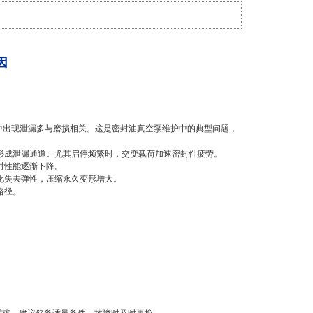
因
，运行中出现泄漏多与磨损相关。这是密封油真空泵维护中的典型问题，
损，形成泄漏通道。尤其启停频繁时，交变载荷加速密封件疲劳。
密封性能逐渐下降。
老化失去弹性，压缩永久变形增大。
路径。