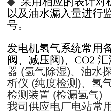
◆
采用相应的表计对
以及油水漏入量进行
号。
发电机氢气系统常用
阀、减压阀
)
、
CO2
汇
(
)
器
氢气除湿
、油水
(
)
析仪
纯度检测
、氢
(
)
检测装置
检漏氢气
我司供应电厂电站常