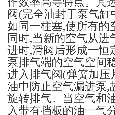
作效率高等特点。其
阀
(
完全油封于泵气缸
如同一柱塞
,
使所有的
同时
,
当新的空气从进
进时
,
滑阀后形成一恒
泵排气端的空气空间
进入排气阀
(
弹簧加压
油中防止空气漏进泵
,
旋转排气。当空气和
入带有挡板的油一气