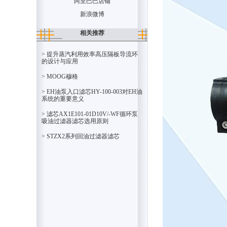
阿里巴巴店铺
新浪微博
相关推荐
> 提升蒸汽利用效率高压隔板导流环
的设计与应用
> MOOG穆格
> EH油泵入口滤芯HY-100-003对EH油
系统的重要意义
> 滤芯AX1E101-01D10V/-WF循环泵
吸油过滤器滤芯选用原则
> STZX2系列回油过滤器滤芯