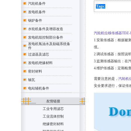
汽轮机备件
Tags:
发电机备件
锅炉备件
水轮机备件及增容改造
汽轮机位移传感器TDZ-1
发电机组控制部分备件
1.安装传感器：根据
发电机氢油水及励磁系统备
缆。
件
2.调试传感器：按照
过滤器及滤芯
3.监测传感器输出：
发电机绝缘材料
4.维护传感器：定期
密封材料
需要注意的是，
汽轮机
轴瓦
安全要求进行，保证传
电站辅机备件
友情链接
工业专用滤芯
工业流体控制
绝缘密封材料