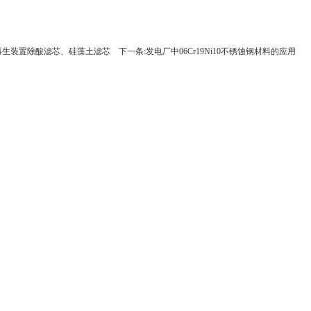
 再生装置除酸滤芯、硅藻土滤芯
下一条:发电厂中06Cr19Ni10不锈蚀钢材料的应用