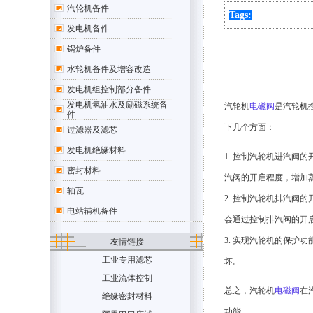
汽轮机备件
Tags:
发电机备件
锅炉备件
水轮机备件及增容改造
发电机组控制部分备件
发电机氢油水及励磁系统备
汽轮机
电磁阀
是汽轮机
件
下几个方面：
过滤器及滤芯
发电机绝缘材料
1. 控制汽轮机进汽
密封材料
汽阀的开启程度，增加
轴瓦
2. 控制汽轮机排汽
电站辅机备件
会通过控制排汽阀的开
3. 实现汽轮机的保
友情链接
工业专用滤芯
坏。
工业流体控制
总之，汽轮机
电磁阀
在
绝缘密封材料
功能。