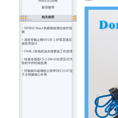
阿里巴巴店铺
新浪微博
相关推荐
> DF9032 MaxA热膨胀检测仪操作指
南
> 波纹管截止阀WJ15F-1.6P双层液压
波纹管设计
> OWK-2发电机油水报警器工作原理
> 转速传感器CS-2-100-02在背压式汽
轮机中的性能监测
> 环氧桐马玻璃粉云母带DECJ1107定
子主绝缘核心作用