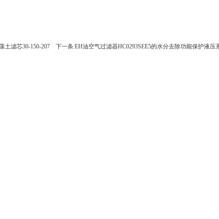
土滤芯30-150-207
下一条:EH油空气过滤器HC0293SEE5的水分去除功能保护液