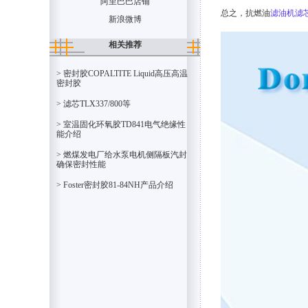
阿里巴巴店铺
总之，抗燃油
滤油机滤
新浪微博
相关推荐
> 密封胶COPALTITE Liquid高压高温
密封胶
> 滤芯TLX337/800等
> 室温固化环氧胶TD841电气绝缘性
能介绍
> 燃煤发电厂给水泵电机侧隔板汽封
确保密封性能
> Foster密封胶81-84NH产品介绍