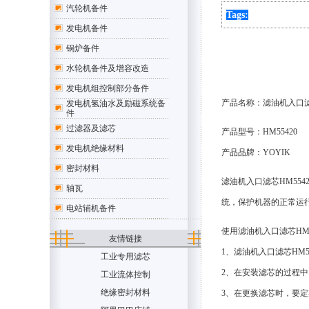
汽轮机备件
Tags:
发电机备件
锅炉备件
水轮机备件及增容改造
发电机组控制部分备件
产品名称：
滤油机入口
发电机氢油水及励磁系统备
件
过滤器及滤芯
产品型号：
HM55420
发电机绝缘材料
产品品牌：YOYIK
密封材料
滤油机入口滤芯HM554
轴瓦
统，保护机器的正常运
电站辅机备件
使用滤油机入口滤芯HM5
友情链接
1、滤油机入口滤芯HM
工业专用滤芯
2、在安装滤芯的过程
工业流体控制
绝缘密封材料
3、在更换滤芯时，要