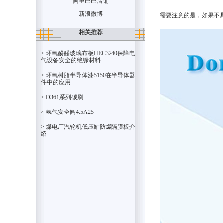
阿里巴巴店铺
新浪微博
需要注意的是，如果不
相关推荐
> 环氧酚醛玻璃布板HEC3240保障电
气设备安全的绝缘材料
> 环氧树脂半导体漆5150在半导体器
件中的应用
> D361系列碳刷
> 氢气安全阀4.5A25
> 煤电厂汽轮机低压缸防爆隔膜板介
绍