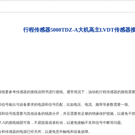
行程传感器5000TDZ-A大机高主LVDT传感器
DZ-A接线要参考传感器的接线说明书进行接线。通常情况下，油动机行程传感器的接线需
和信号输出与设备要求的电源和信号匹配，比如电压、电流、频率等参数需要一致。
A的电源和信号线需要与其他设备的线路分开，并且需要有足够的绝缘保护措施，以避免
0TDZ-A的接线稳固可靠，不易脱落或者松动，以避免接触不良和信号中断等问题。
备和传感器的电源已经关闭，以避免意外触电和设备故障。