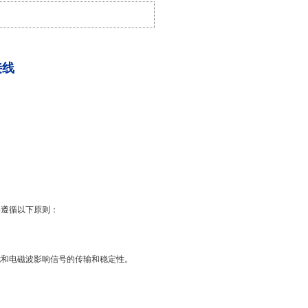
接线
要遵循以下原则：
干扰和电磁波影响信号的传输和稳定性。