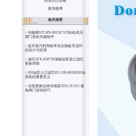
阿里巴巴店铺
新浪微博
相关推荐
> 伺服阀STCHN-001NCS汽轮机高压
调门系统关键组件
> 提升蒸汽利用效率高压隔板导流环
的设计与应用
> 滤芯SFX-850*20顶轴油泵进口滤芯
更换周期
> EH油泵入口滤芯HY-100-003对EH油
系统的重要意义
> 在线更换位移传感器TDZ-1E-012 避
免阀门误动技巧