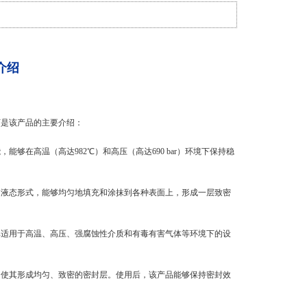
品介绍
下是该产品的主要介绍：
性能，能够在高温（高达982℃）和高压（高达690 bar）环境下保持稳
等组成，采用液态形式，能够均匀地填充和涂抹到各种表面上，形成一层致密
漏领域，尤其适用于高温、高压、强腐蚀性介质和有毒有害气体等环境下的设
加压和加热，使其形成均匀、致密的密封层。使用后，该产品能够保持密封效