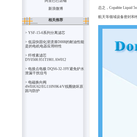
阿里巴巴店铺
总之，Copaltite L
新浪微博
航天等领域设备密封和
相关推荐
> YSF-15-6系列分离滤芯
> 低温快固化浸渍漆D008的耐油性能
是的电机电器应用特性
> 纤维素滤芯
DY0508.951T1901.AW012
> 电接点电极 DQS6-32-19Y避免炉水
泄漏干扰信号
> 电磁换向阀
4WE6U62/EG110N9K4/V线圈烧坏原
因与防护