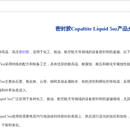
密封胶Copaltite Liquid 5oz产
oz是一种高温、高压
密封胶
，适用于化工、炼油、航空航天等领域的设备密封和防渗漏。以
te Liquid 5oz采用特殊的配方和制备工艺，具有优异的耐高温、耐腐蚀、耐压和耐化学腐蚀
ite Liquid 5oz主要由石墨、氧化铁、云母、铜和其他金属粉末、有机溶剂和稠化剂
漏和外界杂质进入。
ltite Liquid 5oz广泛应用于各种化工、炼油、航空航天等领域的设备密封和防渗
ltite Liquid 5oz使用前需要将其均匀地涂抹到待密封的表面上，然后进行适当的
、干裂和老化。