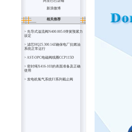
阿里巴巴店铺
新浪微博
相关推荐
> 先导式溢流阀N400.005.0弹簧预紧力
设定
> 滤芯HQ25.300.14Z确保电厂抗燃油
系统正常运行
> AST-OPC电磁阀线圈CCP115D
> 密封绳X416-103的表面准备及正确
使用
> 发电机氢气系统FJ系列截止阀