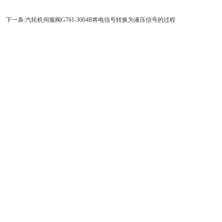
泵
下一条:汽轮机伺服阀G761-3004B将电信号转换为液压信号的过程