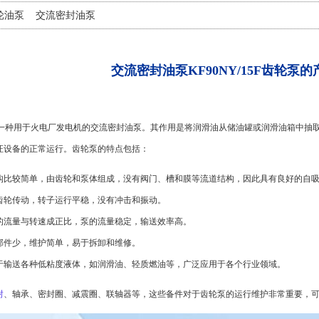
轮油泵
交流密封油泵
交流密封油泵KF90NY/15F齿轮泵
5F6是一种用于火电厂发电机的交流密封油泵。其作用是将润滑油从储油罐或润滑油箱
证设备的正常运行。齿轮泵的特点包括：
构比较简单，由齿轮和泵体组成，没有阀门、槽和膜等流道结构，因此具有良好的自
齿轮传动，转子运行平稳，没有冲击和振动。
的流量与转速成正比，泵的流量稳定，输送效率高。
部件少，维护简单，易于拆卸和维修。
于输送各种低粘度液体，如润滑油、轻质燃油等，广泛应用于各个行业领域。
封
、轴承、密封圈、减震圈、联轴器等，这些备件对于齿轮泵的运行维护非常重要，