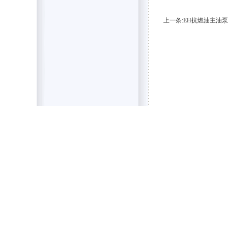
上一条:EH抗燃油主油