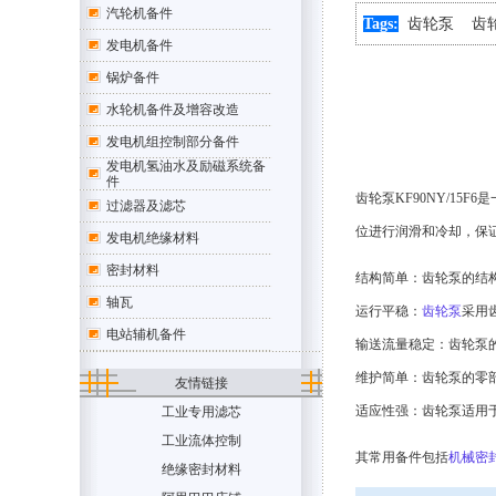
汽轮机备件
Tags:
齿轮泵
齿
发电机备件
锅炉备件
水轮机备件及增容改造
发电机组控制部分备件
发电机氢油水及励磁系统备
件
齿轮泵KF90NY/1
过滤器及滤芯
位进行润滑和冷却，保
发电机绝缘材料
密封材料
结构简单：齿轮泵的结
轴瓦
运行平稳：
齿轮泵
采用
电站辅机备件
输送流量稳定：齿轮泵
维护简单：齿轮泵的零
友情链接
适应性强：齿轮泵适用
工业专用滤芯
工业流体控制
其常用备件包括
机械密
绝缘密封材料