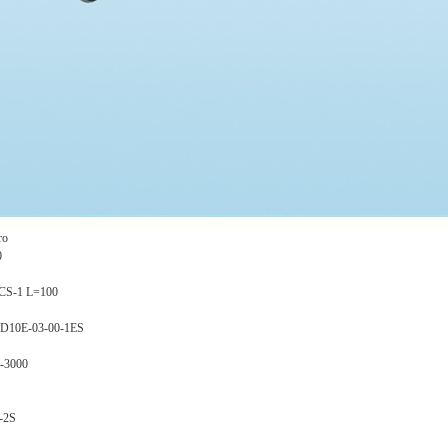
ro
0
CS-1 L=100
D10E-03-00-1ES
-3000
-2S