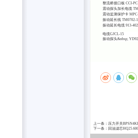
整流桥接口板
CCI-PC
震动探头加长电缆
TM
震动监测保护卡
MPC
振动延长线
TM0702-1
振动延长电缆
913-402
电缆GJCL-15
振动探头&nbsp;
YD92
上一条：压力开关BPSN4K
下一条：回油滤芯HQ25.6