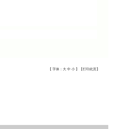
【 字体：
大
中
小
】【
打印此页
】