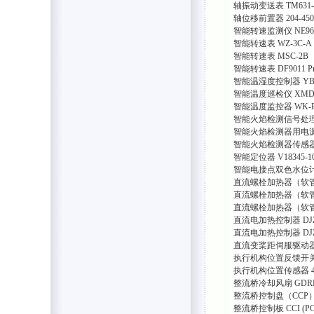
轴振动变送表
TM631-
轴位移前置器
204-45
智能转速监测仪
NE96
智能转速表
WZ-3C-A
智能转速表
MSC-2B
智能转速表
DF9011 P
智能温湿度控制器
YB
智能温度巡检仪
XMDA
智能温度监控器
WK-P
智能火焰检测信号处
智能火焰检测器用电
智能火焰检测器传感
智能定位器
V18345-1
智能电接点双色水位
直流螺栓加热器（软
直流螺栓加热器（软
直流螺栓加热器（软
直流电加热控制器
DJ
直流电加热控制器
DJ
直流变桨距伺服驱动
执行机构位置反馈开
执行机构位置传感器
整流桥冷却风扇
GDRM
整流桥控制盘（CCP
整流桥控制板 CCI (PC 