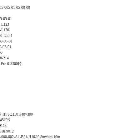
5-065-01-05-00-00
5-05-01
-L123
-L170
0-L55-1
0-05-01
0-02-01
00
0-214
 Pro 0-3300转
器
HPSQ150-340×300
4510N
D113
DBF9012
0-000-002-A1-B21-H10-I0 8mv/um 10m