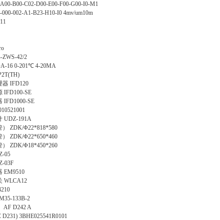
A00-B00-C02-D00-E00-F00-G00-I0-M1
0-000-002-A1-B23-H10-I0 4mv/um10m
11
ro
-ZWS-42/2
-16 0-201℃ 4-20MA
2T(TH)
理器
IFD120
源
IFD100-SE
器
IFD1000-SE
010521001
计
UDZ-191A
管）
ZDK/Φ22*818*580
管）
ZDK/Φ22*650*460
管）
ZDK/Φ18*450*260
Z-05
Z-03F
器
EM9510
关
WLCA12
4210
35-133B-2
）
AF D242 A
D231)
3BHE025541R0101