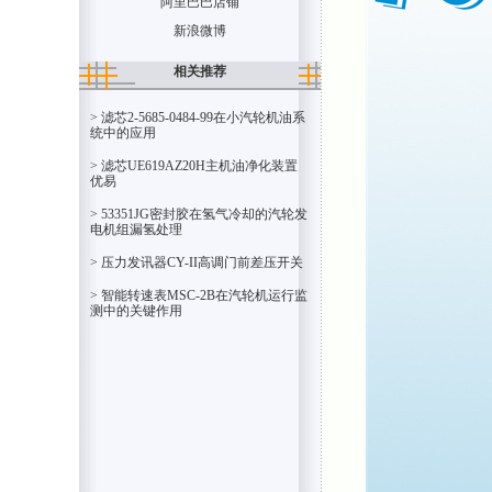
阿里巴巴店铺
新浪微博
相关推荐
> 滤芯2-5685-0484-99在小汽轮机油系
统中的应用
> 滤芯UE619AZ20H主机油净化装置
优易
> 53351JG密封胶在氢气冷却的汽轮发
电机组漏氢处理
> 压力发讯器CY-II高调门前差压开关
> 智能转速表MSC-2B在汽轮机运行监
测中的关键作用