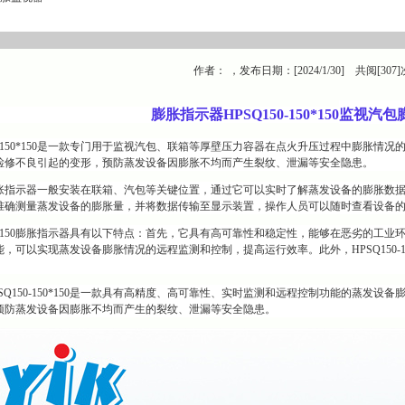
作者： ，发布日期：[2024/1/30] 共阅[307]
膨胀指示器HPSQ150-150*150
监视汽包
50-150*150是一款专门用于监视汽包、联箱等厚壁压力容器在点火升压过程中膨胀
检修不良引起的变形，预防蒸发设备因膨胀不均而产生裂纹、泄漏等安全隐患。
0*150膨胀指示器一般安装在联箱、汽包等关键位置，通过它可以实时了解蒸发设备的膨
准确测量蒸发设备的膨胀量，并将数据传输至显示装置，操作人员可以随时查看设备
-150*150膨胀指示器具有以下特点：首先，它具有高可靠性和稳定性，能够在恶劣的
，可以实现蒸发设备膨胀情况的远程监测和控制，提高运行效率。此外，HPSQ150-1
。
SQ150-150*150是一款具有高精度、高可靠性、实时监测和远程控制功能的蒸发
预防蒸发设备因膨胀不均而产生的裂纹、泄漏等安全隐患。