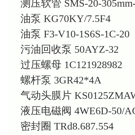
测压软管
SMS-20-305mm
油泵
KG70KY/7.5F4
油泵
F3-V10-1S6S-1C-20
污油回收泵
50AYZ-32
过压螺母
1C121928982
螺杆泵
3GR42*4A
气动头膜片
KS0125ZMA
液压电磁阀
4WE6D-50/A
密封圈
TRd8.687.554