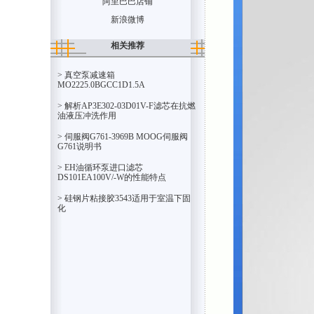
阿里巴巴店铺
新浪微博
相关推荐
> 真空泵减速箱
MO2225.0BGCC1D1.5A
> 解析AP3E302-03D01V-F滤芯在抗燃
油液压冲洗作用
> 伺服阀G761-3969B MOOG伺服阀
G761说明书
> EH油循环泵进口滤芯
DS101EA100V/-W的性能特点
> 硅钢片粘接胶3543适用于室温下固
化