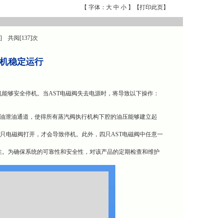
【 字体：
大
中
小
】【
打印此页
】
] 共阅[137]次
轮机稳定运行
机能够安全停机。当AST电磁阀失去电源时，将导致以下操作：
燃油泄油通道，使得所有蒸汽阀执行机构下腔的油压能够建立起
只电磁阀打开，才会导致停机。此外，四只AST电磁阀中任意一
键性。为确保系统的可靠性和安全性，对该产品的定期检查和维护