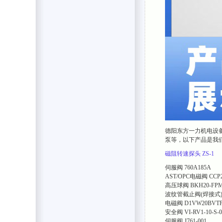
德阳东方一力机电设
泵等，以下产品是我
磁阻转速探头
ZS-1
伺服阀
760A185A
AST/OPC电磁阀
CCP
高压球阀
BKH20-FPM
波纹管截止阀(焊接式
电磁阀
D1VW20BVT
安全阀
VI-RV1-10-S-0
伺服阀
J761-001