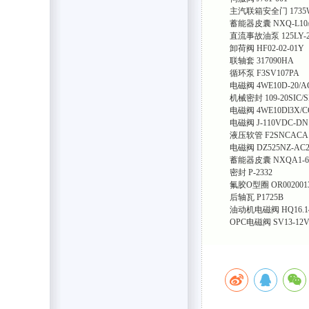
主汽联箱安全门
1735
蓄能器皮囊
NXQ-L10/
直流事故油泵
125LY-
卸荷阀
HF02-02-01Y
联轴套
317090HA
循环泵
F3SV107PA
电磁阀
4WE10D-20/A
机械密封
109-20SIC/S
电磁阀
4WE10Dl3X/C
电磁阀
J-110VDC-DN
液压软管
F2SNCACA1
电磁阀
DZ525NZ-AC
蓄能器皮囊
NXQA1-63
密封
P-2332
氟胶O型圈
OR002001
后轴瓦
P1725B
油动机电磁阀
HQ16.1
OPC电磁阀
SV13-12V