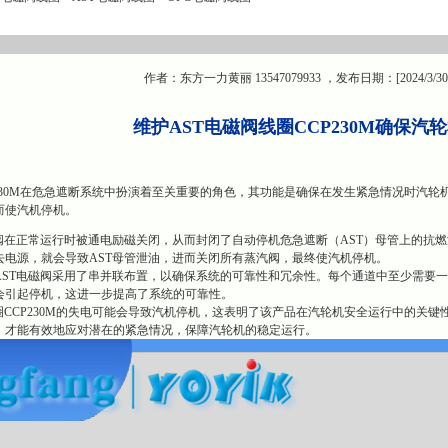
作者：东方一力黄丽 13547079933 ，发布日期：[2024/3/30
维护AST电磁阀线圈CCP230M确保汽
P230M在危急遮断系统中扮演着至关重要的角色，其功能是确保在发生紧急情况时汽轮
而使汽机停机。
磁阀在正常运行时被通电励磁关闭，从而封闭了自动停机危急遮断（AST）母管上的抗
去电源，就会导致AST母管泄油，进而关闭所有蒸汽阀，最终使汽机停机。
AST电磁阀采用了串并联布置，以确保系统的可靠性和冗余性。每个通道中至少需要一
会引起停机，这进一步提高了系统的可靠性。
圈CCP230M的失电可能会导致汽机停机，这表明了该产品在汽轮机安全运行中的关
，才能有效地应对潜在的紧急情况，保障汽轮机的稳定运行。