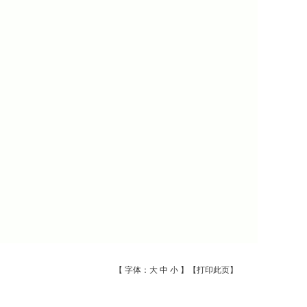
【 字体：
大
中
小
】【
打印此页
】