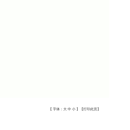
【 字体：
大
中
小
】【
打印此页
】