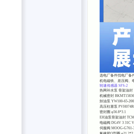
选电厂备件找电厂备
机电磁铁、差压阀、
转速传感器
SFS-2
热网补水泵 骨架油封
机械密封
BKMT1583
卸油泵
YW100-65-200
高压柱塞泵
PVH074R
密封圈
φ56.8*3.1
EH油泵骨架油封
TCM
电磁阀
DG4V 3 31C 
伺服阀
MOOG-G761-
氟橡胶O型圈
φ21.2*2