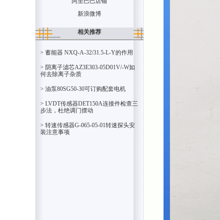
阿里巴巴店铺
新浪微博
相关推荐
> 蓄能器 NXQ-A-32/31.5-L-Y的作用
> 阴离子滤芯AZ3E303-05D01V/-W如
何去除离子杂质
> 油泵80SG50-30可订购配套电机
> LVDT传感器DET150A连接件检查三
步法，杜绝调门摆动
> 转速传感器G-065-05-01转速探头安
装注意事项