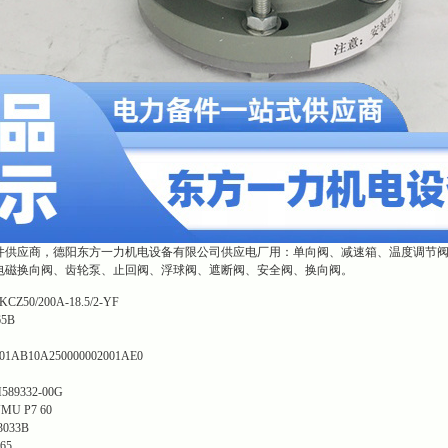
件供应商，德阳东方一力机电设备有限公司供应电厂用：单向阀、减速箱、温度调节
电磁换向阀、齿轮泵、止回阀、浮球阀、遮断阀、安全阀、换向阀。
KCZ50/200A-18.5/2-YF
65B
01AB10A250000002001AE0
589332-00G
VMU P7 60
3033B
.65