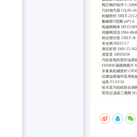
阀芯阀杆组件
C-3369
汽封抽汽器
CQ-95-16
机械密封
100LY-215-2
氟橡胶O型圈
φ6*1.8
电磁阀阀体
MFZ3-90
伺服阀清洗
SM4-40(40
组合密封垫
150LY-36
安全阀
HD25-5.7
测压软管
SMS-15-18
渣桨泵
100SDZ36
汽轮发电机密封油系
FISHER 隔膜阀膜片
6
非集装机械密封
CH50
抗燃油再循环泵用机
油泵
F3-SV10
给水泵汽轮机联合调
双筒过滤器三通阀
SG