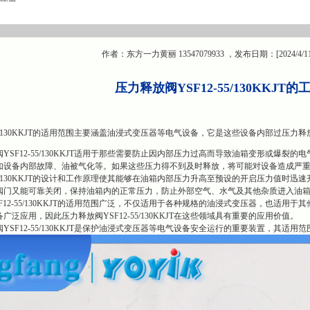
作者：东方一力黄丽 13547079933 ，发布日期：[2024/4/1
压力释放阀YSF12-55/130KKJT
-55/130KKJT的适用范围主要涵盖油浸式变压器等电气设备，它是这些设备内部过压力
YSF12-55/130KKJT适用于那些需要防止因内部压力过高而导致油箱变形或爆
如设备内部故障、油被气化等。如果这些压力得不到及时释放，将可能对设备造成严
-55/130KKJT的设计和工作原理使其能够在油箱内部压力升高至预设的开启压力值
阀门又能可靠关闭，保持油箱内的正常压力，防止外部空气、水气及其他杂质进入油
F12-55/130KKJT的适用范围广泛，不仅适用于各种规格的油浸式变压器，也适
泛应用，因此压力释放阀YSF12-55/130KKJT在这些领域具有重要的应用价值。
YSF12-55/130KKJT是保护油浸式变压器等电气设备安全运行的重要装置，其适