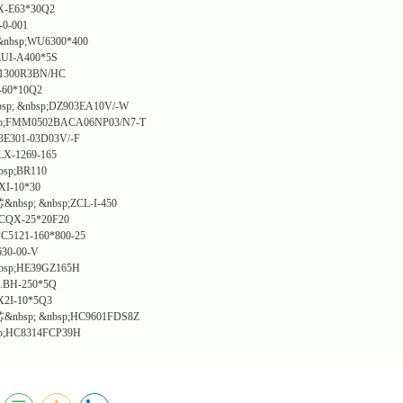
X-E63*30Q2
0-001
bsp;WU6300*400
UI-A400*5S
1300R3BN/HC
-60*10Q2
&nbsp;DZ903EA10V/-W
;FMM0502BACA06NP03/N7-T
E301-03D03V/-F
X-1269-165
sp;BR110
I-10*30
; &nbsp;ZCL-I-450
CQX-25*20F20
C5121-160*800-25
30-00-V
sp;HE39GZ165H
.BH-250*5Q
2I-10*5Q3
p; &nbsp;HC9601FDS8Z
;HC8314FCP39H