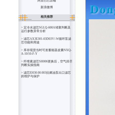
阿里巴巴店铺
新浪微博
相关推荐
> 定冷水滤芯SGLQ-600A堵塞判断及
运行参数异常分析
> 滤芯AX3E301-03D03V/-W循环泵滤
芯功能和用途
> 库存现货当时可发蓄能器皮囊NXQ-
A-10/10-F-Y
> 纤维素滤芯SH006更换后，空气排尽
判断实操指南
> 滤芯EH30.00.003抗燃油泵出口滤芯
的维护与保护