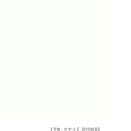
【 字体：
大
中
小
】【
打印此页
】