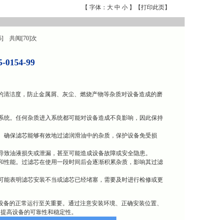
【 字体：
大
中
小
】【
打印此页
】
5] 共阅[70]次
154-99
润滑油的清洁度，防止金属屑、灰尘、燃烧产物等杂质对设备造成的磨
系统。任何杂质进入系统都可能对设备造成不良影响，因此保持
。确保滤芯能够有效地过滤润滑油中的杂质，保护设备免受损
导致油液损失或泄漏，甚至可能造成设备故障或安全隐患。
和性能。过滤芯在使用一段时间后会逐渐积累杂质，影响其过滤
可能表明滤芯安装不当或滤芯已经堵塞，需要及时进行检修或更
于保障设备的正常运行至关重要。通过注意安装环境、正确安装位置、
，提高设备的可靠性和稳定性。