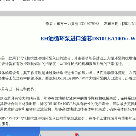
作者：东方一力黄丽 13547079933 ，发布日期：[2024/4/1
EH油循环泵进口滤芯DS101EA100V/
00V/-W是一款用于汽轮机抗燃油循环泵入口的滤芯，其主要功能是过滤进入循环泵的
的设计旨在有效控制抗燃油的污染度，从而保护汽轮机和液压系统的正常运行。
液体输送设备，其工作原理是通过旋转造成进出口的压力差，从而推动液体流动。在
生等工艺过程中的循环液。而滤芯DS101EA100V/-W作为循环泵的入口滤芯，
V/-W具有以下特点和优势：
这款滤芯具有较大的纳污量，能够有效地捕捉液体中的微小颗粒和机械杂质，保持系统
其设计合理且材质耐用，滤芯DS101EA100V/-W具有较长的使用寿命，可以减少更
采用优质的滤材和精密的过滤结构，能够高效地过滤掉液体中的杂质，确保液体的纯净
EA100V/-W作为汽轮机抗燃油循环泵入口的重要组成部分，在多个工业领域具有重
的服务。