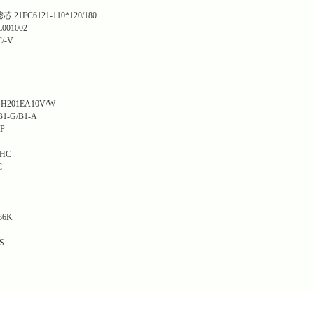
滤芯
21FC6121-110*120/180
001002
/-V
SH201EA10V/W
B1-G/B1-A
P
/HC
C
36K
S