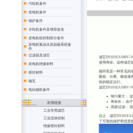
汽轮机备件
发电机备件
锅炉备件
水轮机备件及增容改造
发电机组控制部分备件
发电机氢油水及励磁系统备
件
过滤器及滤芯
滤芯DS101EA1
使用寿命。这种滤芯
发电机绝缘材料
循环泵是一种常见的
密封材料
吸收、分离、吸收液再
轴瓦
统的稳定运行。
滤芯DS101EA100
电站辅机备件
纳污量大： 
寿命长： 由于
友情链接
高效过滤： 
工业专用滤芯
总之，滤芯DS101
工业流体控制
了可靠的保护和优质
绝缘密封材料