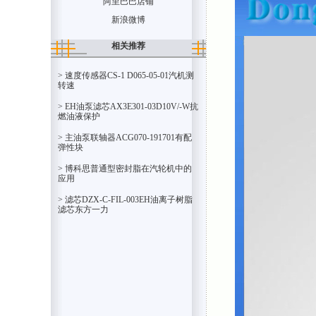
阿里巴巴店铺
新浪微博
相关推荐
> 速度传感器CS-1 D065-05-01汽机测
转速
> EH油泵滤芯AX3E301-03D10V/-W抗
燃油液保护
> 主油泵联轴器ACG070-191701有配
弹性块
> 博科思普通型密封脂在汽轮机中的
应用
> 滤芯DZX-C-FIL-003EH油离子树脂
滤芯东方一力