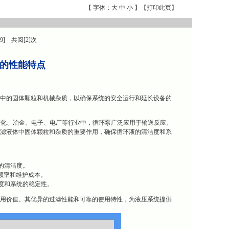
【 字体：
大
中
小
】【
打印此页
】
9] 共阅[2]次
-W的性能特点
抗燃油中的固体颗粒和机械杂质，以确保系统的安全运行和延长设备的
石化、冶金、电子、电厂等行业中，循环泵广泛应用于输送反应、
起着过滤液体中固体颗粒和杂质的重要作用，确保循环液的清洁度和系
的清洁度。
换频率和维护成本。
度和系统的稳定性。
要的应用价值。其优异的过滤性能和可靠的使用特性，为液压系统提供