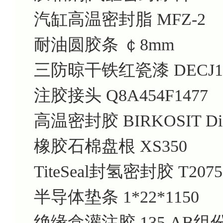
汽缸高温密封脂
MFZ-2
耐油圆胶条
￠8mm
三防晾干铁红瓷漆
DECJ1
注胶接头
Q8A454F1477
高温密封胶
BIRKOSIT Dic
橡胶石棉盘根
XS350
TiteSeal封氢密封胶
T2075
半导体垫条
1*22*1150
绝缘盒灌注胶
135 AB组