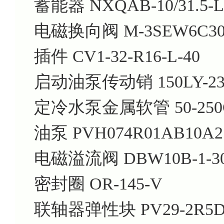
蓄能器
NXQAB-10/31.5-
电磁换向阀
M-3SEW6C30
插件
CV1-32-R16-L-40
启动油泵传动销
150LY-2
定冷水泵金属软管
50-25
油泵
PVH074R01AB10A2
电磁溢流阀
DBW10B-1-3
密封圈
OR-145-V
联轴器弹性块
PV29-2R5D