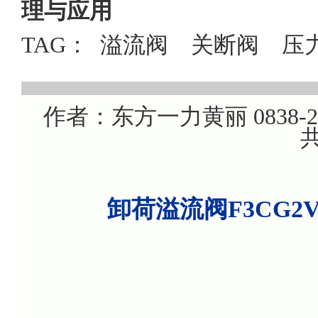
理与应用
TAG：
溢流阀
关断阀
压
作者：东方一力黄丽 0838-220
共
卸荷溢流阀F3CG2