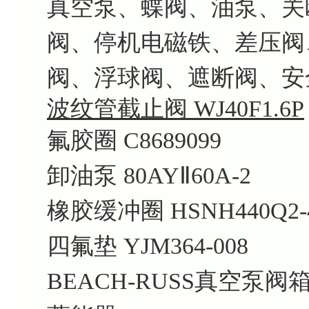
真空泵、蝶阀、油泵、关
阀、停机电磁铁、差压阀
阀、浮球阀、遮断阀、安
波纹管截止阀 WJ40F1.6P
氟胶圈
C8689099
卸油泵
80AYⅡ60A-2
橡胶缓冲圈
HSNH440Q2-
四氟垫
YJM364-008
BEACH-RUSS真空泵阀