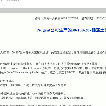
作者：东方一力黄丽 0838-2207616 ，发布日期：[2024/5/
Nugent公司生产的30-150-207硅
硅藻土滤芯30-150-207是一种专为液压系统设计的高效过滤装置，它使用硅藻土作为
有效滤除油液中的微小颗粒，提升油液清洁度，对液压系统的稳定运行至关重要。
C（Engineered Health Control）系统中，特别是在抗燃油系统中，用于过滤
(Wm.W.Nugent&amp;Co.Inc.)生产，该公司成立于1897年，专注于提供高质
%时更换滤芯。
燥箱内以90℃烘烤一小时，以去除水分并提高吸酸能力。
止金属皂或金属盐的形成，这些物质可能危害伺服阀。
的早期阶段，可能堵塞滤芯，而金属盐会研磨阀芯，导致伺服阀损坏。