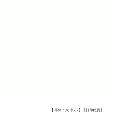
【 字体：
大
中
小
】【
打印此页
】