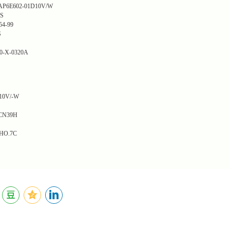
AP6E602-01D10V/W
S
54-99
S
0-X-0320A
10V/-W
CN39H
HO.7C