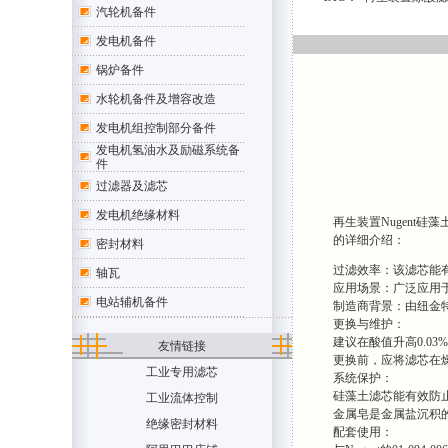
汽轮机备件
发电机备件
锅炉备件
水轮机备件及增容改造
发电机组控制部分备件
发电机氢油水及励磁系统备
件
过滤器及滤芯
发电机绝缘材料
再生装置Nugent
的详细介绍：
密封材料
过滤效率：该滤芯能
轴瓦
应用场景：广泛应用于EH
电站辅机备件
制造商背景：由纽金特公司
更换与维护：
建议在酸值升高0.03
友情链接
更换前，应将滤芯在
工业专用滤芯
系统保护：
硅藻土滤芯能有效防
工业流体控制
金属皂是金属盐沉积
绝缘密封材料
配套使用：