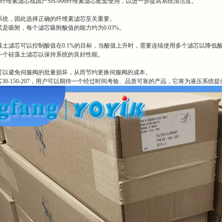
94-006纤维素滤芯或国产SH-006纤维素滤芯配套使用，以进一步提高系统清洁度。
系统，因此选择正确的纤维素滤芯至关重要。
是吸附，每个滤芯吸附酸值的能力约为0.03%。
土滤芯可以控制酸值在0.1%的目标，当酸值上升时，需要连续使用多个滤芯以降低
一个硅藻土滤芯以保持系统的良好性能。
可以避免伺服阀的批量损坏，从而节约更换伺服阀的成本。
土滤芯30-150-207，用户可以期待一个经过时间考验、品质可靠的产品，它将为液压