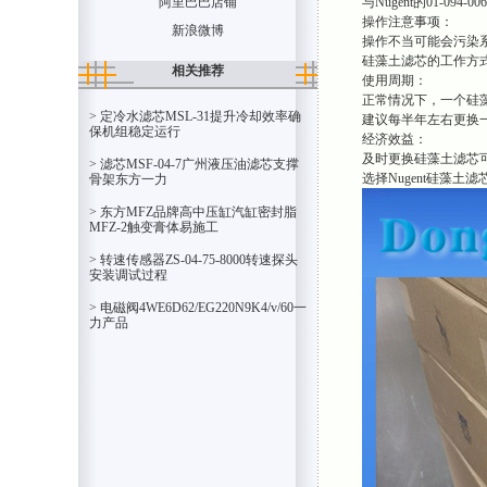
与Nugent的01-0
阿里巴巴店铺
操作注意事项：
新浪微博
操作不当可能会污染
硅藻土滤芯的工作方式
相关推荐
使用周期：
正常情况下，一个硅藻
> 定冷水滤芯MSL-31提升冷却效率确
建议每半年左右更换
保机组稳定运行
经济效益：
及时更换硅藻土滤芯
> 滤芯MSF-04-7广州液压油滤芯支撑
选择Nugent硅藻
骨架东方一力
> 东方MFZ品牌高中压缸汽缸密封脂
MFZ-2触变膏体易施工
> 转速传感器ZS-04-75-8000转速探头
安装调试过程
> 电磁阀4WE6D62/EG220N9K4/v/60一
力产品