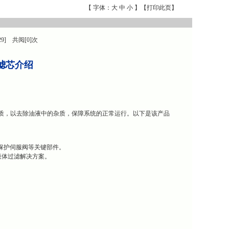
【 字体：
大
中
小
】【
打印此页
】
29] 共阅[0]次
藻土滤芯介绍
过滤介质，以去除油液中的杂质，保障系统的正常运行。以下是该产品
燃油以保护伺服阀等关键部件。
量的液体过滤解决方案。