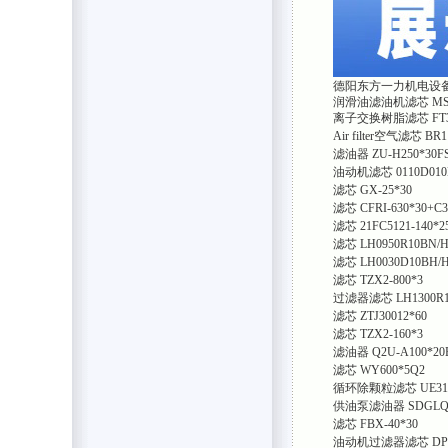
德阳东方一力机电设
润滑油滤油机滤芯 MSF-
离子交换树脂滤芯
FT
Air filter空气滤芯
BR1
滤油器
ZU-H250*30F
油动机滤芯
0110D01
滤芯
GX-25*30
滤芯
CFRI-630*30+C3
滤芯
21FC5121-140*2
滤芯
LH0950R10BN/
滤芯
LH0030D10BH/
滤芯
TZX2-800*3
过滤器滤芯
LH1300R
滤芯
ZTJ30012*60
滤芯
TZX2-160*3
滤油器
Q2U-A100*20
滤芯
WY600*5Q2
循环除颗粒滤芯
UE31
供油泵滤油器
SDGLQ
滤芯
FBX-40*30
油动机过滤器滤芯
DP