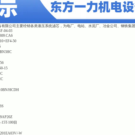
备有限公司主要经销各类液压系统滤芯，为电厂、电站、水泥厂、冶金公司、钢铁集
04-03
309.CA6
10+EF4-50
S
0BN3HC
56
50-15
HC
HC
10BN/HCDH
BS
9AP20Z
-15T-100目
201EA03V/-W