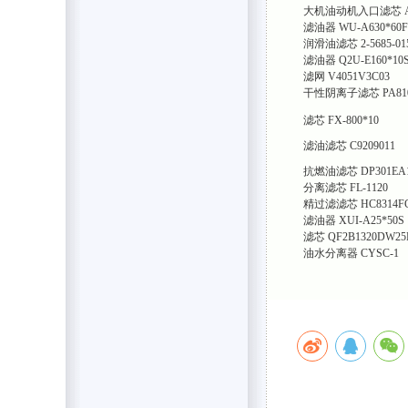
大机油动机入口滤芯
滤油器
WU-A630*60F
润滑油滤芯
2-5685-01
滤油器
Q2U-E160*10
滤网
V4051V3C03
干性阴离子滤芯
PA81
滤芯
FX-800*10
滤油滤芯 C9209011
抗燃油滤芯
DP301EA
分离滤芯
FL-1120
精过滤滤芯
HC8314F
滤油器
XUI-A25*50S
滤芯
QF2B1320DW25
油水分离器
CYSC-1