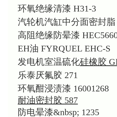
环氧绝缘清漆 H31-3
汽轮机汽缸中分面密封脂
高阻绝缘防晕漆 HEC5660
EH油 FYRQUEL EHC-S
发电机室温硫化
硅橡胶 GD
乐泰厌氟胶 271
环氧酣浸渍漆 16001268
耐油密封胶 587
防电晕漆&nbsp; 1235