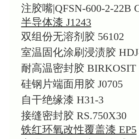
注胶嘴|QFSN-600-2-22B G
半导体漆 J1243
双组份无溶剂胶 56102
室温固化涂刷浸渍胶 HDJ-
耐高温密封胶 BIRKOSIT
硅钢片端面用胶 J0705
自干绝缘漆 H31-3
接缝密封胶 RS.750X30
铁红环氧改性覆盖漆 EP5