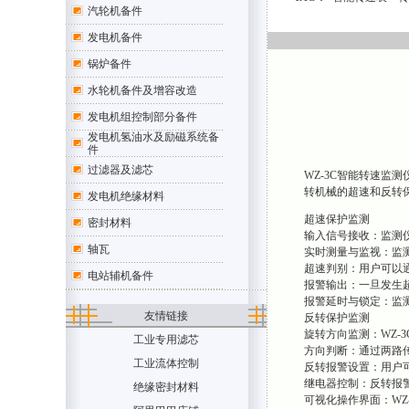
汽轮机备件
发电机备件
锅炉备件
水轮机备件及增容改造
发电机组控制部分备件
发电机氢油水及励磁系统备
件
过滤器及滤芯
WZ-3C智能转速
转机械的超速和反转
发电机绝缘材料
超速保护监测
密封材料
输入信号接收：监测
轴瓦
实时测量与监视：监
超速判别：用户可以
电站辅机备件
报警输出：一旦发生
报警延时与锁定：监
友情链接
反转保护监测
旋转方向监测：WZ
工业专用滤芯
方向判断：通过两路
工业流体控制
反转报警设置：用户
继电器控制：反转报
绝缘密封材料
可视化操作界面：WZ