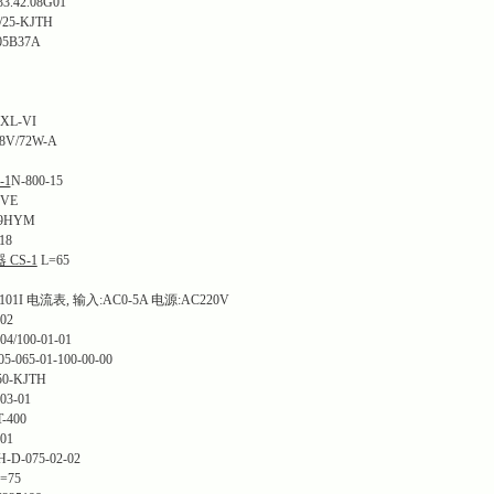
.42.08G01
25-KJTH
B37A
L-VI
8V/72W-A
-1
N-800-15
VE
9HYM
18
 CS-1
L=65
I 电流表, 输入:AC0-5A 电源:AC220V
02
/100-01-01
065-01-100-00-00
0-KJTH
03-01
400
01
H-D-075-02-02
=75