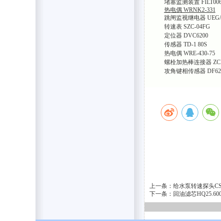
堵塞监测装置 FILT0062
热电偶 WRNK2-331
跳闸监视继电器 UEG/J
转速表 SZC-04FG
定位器 DVC6200
传感器 TD-1 80S
热电偶 WRE-430-75
螺栓加热棒连接器 ZCH
攻角键相传感器 DF6202-0
上一条：给水泵转速探头CS
下一条：回油滤芯HQ25.6