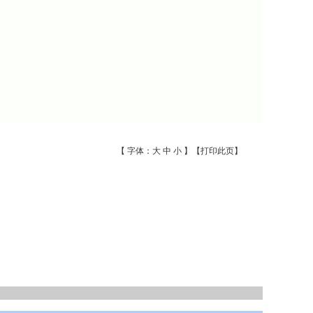
【 字体：
大
中
小
】【
打印此页
】