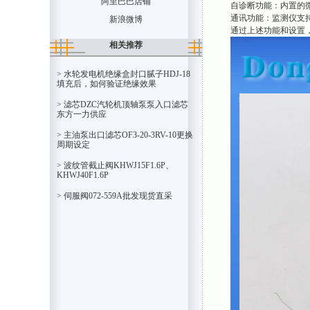
阿里巴巴店铺
自诊断功能：内置的
通讯功能：监测仪支持
新浪微博
通过上述功能和设置
相关推荐
> 水轮发电机绝缘盒封口腻子HDJ-18
填充后，如何验证绝缘效果
> 滤芯DZC汽轮机顶轴泵泵入口滤芯
东方一力供应
> 主油泵出口滤芯OF3-20-3RV-10更换
周期设定
> 波纹管截止阀KHWJ15F1.6P、
KHWJ40F1.6P
> 伺服阀072-559A批发现货直采