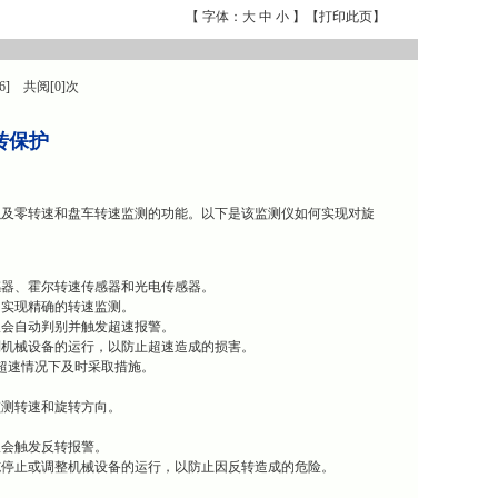
【 字体：
大
中
小
】【
打印此页
】
6] 共阅[0]次
转保护
以及零转速和盘车转速监测的功能。以下是该监测仪如何实现对旋
感器、霍尔转速传感器和光电传感器。
，实现精确的转速监测。
仪会自动判别并触发超速报警。
制机械设备的运行，以防止超速造成的损害。
超速情况下及时采取措施。
监测转速和旋转方向。
仪会触发反转报警。
施停止或调整机械设备的运行，以防止因反转造成的危险。