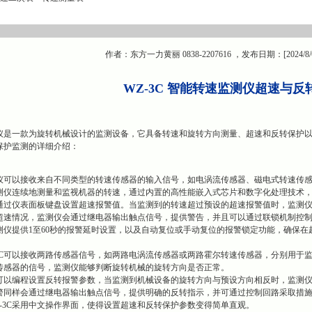
作者：东方一力黄丽 0838-2207616 ，发布日期：[2024/8/
WZ-3C 智能转速监测仪超速与反
监测仪是一款为旋转机械设计的监测设备，它具备转速和旋转方向测量、超速和反转保护
保护监测的详细介绍：
仪可以接收来自不同类型的转速传感器的输入信号，如电涡流传感器、磁电式转速传
测仪连续地测量和监视机器的转速，通过内置的高性能嵌入式芯片和数字化处理技术
通过仪表面板键盘设置超速报警值。当监测到的转速超过预设的超速报警值时，监测
超速情况，监测仪会通过继电器输出触点信号，提供警告，并且可以通过联锁机制控
测仪提供1至60秒的报警延时设置，以及自动复位或手动复位的报警锁定功能，确保在
-3C可以接收两路传感器信号，如两路电涡流传感器或两路霍尔转速传感器，分别用于
传感器的信号，监测仪能够判断旋转机械的旋转方向是否正常。
可以编程设置反转报警参数，当监测到机械设备的旋转方向与预设方向相反时，监测
警同样会通过继电器输出触点信号，提供明确的反转指示，并可通过控制回路采取措
-3C采用中文操作界面，使得设置超速和反转保护参数变得简单直观。