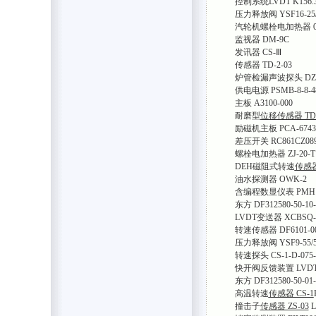
控制系统LVDT K156.33
压力释放阀 YSF16-25/
汽轮机螺栓电加热器 05
监视器 DM-9C
发讯器 CS-Ⅲ
传感器 TD-2-03
炉管检漏声波探头 DZX
供电电源 PSMB-8-8-4
主板 A3100-000
耐磨型
位移传感器 TD
励磁机主板 PCA-6743
差压开关 RC861CZ08
螺栓电加热器 ZJ-20-T
DEH磁阻式转速
传感器
油水探测器 OWK-2
含编程数显仪表 PMH101
东方 DF312580-50-10-
LVDT变送器 XCBSQ-04
转速传感器 DF6101-005-
压力释放阀 YSF9-55/5
转速探头 CS-1-D-075-
快开阀反馈装置 LVDT-
东方 DF312580-50-01-
高温转速
传感器 CS-1
撞击子
传感器 ZS-03
L