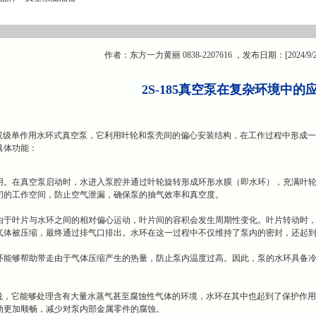
作者：东方一力黄丽 0838-2207616 ，发布日期：[2024/9/
2S-185真空泵在复杂环境中的
一种双级单作用水环式真空泵，它利用叶轮和泵壳间的偏心安装结构，在工作过程中形
具体功能：
用。在真空泵启动时，水进入泵腔并通过叶轮旋转形成环形水膜（即水环），充满叶
闭的工作空间，防止空气泄漏，确保泵的抽气效率和真空度。
由于叶片与水环之间的相对偏心运动，叶片间的容积会发生周期性变化。叶片转动时
气体被压缩，最终通过排气口排出。水环在这一过程中不仅维持了泵内的密封，还起
环能够帮助带走由于气体压缩产生的热量，防止泵内温度过高。因此，泵的水环具备
泵来说，它能够处理含有大量水蒸气甚至腐蚀性气体的环境，水环在其中也起到了保护
动更加顺畅，减少对泵内部金属零件的腐蚀。