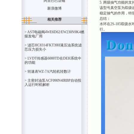
阿里巴巴店铺
5. 两级抽气功能的支
该型号真空泵为双级
新浪微博
稳定抽气的作用，特
总结：
相关推荐
水环在2S-185双
行。
> AST电磁阀4WE6D62/EW230N9K4燃
煤发电厂用
> 滤芯HC8314FKT39H液压油系统滤
芯压力损失小
> LVDT传感器6000TD在DEH系统中
的功能
> 转速表WZ-7A汽轮机转数计
> 主密封油泵ACF090N4IRBP自动投
入运行时机解析