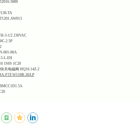
016-5000
130-TA
1201.AW013
-1/2 230VAC
-2.5P
2
-001-00A
5-L-EH
1S6S 1C20
关电磁阀 HQ16.14Z-2
-F5T-W110R-20/LP
BMCC1D1.5A
C20