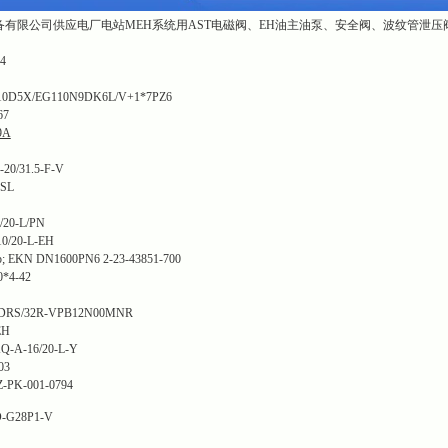
备有限公司供应电厂电站MEH系统用AST电磁阀、EH油主油泵、安全阀、波纹管泄
4
5X/EG110N9DK6L/V+1*7PZ6
67
9A
/31.5-F-V
SL
0-L/PN
20-L-EH
KN DN1600PN6 2-23-43851-700
4-42
RS/32R-VPB12N00MNR
EH
A-16/20-L-Y
03
PK-001-0794
G28P1-V