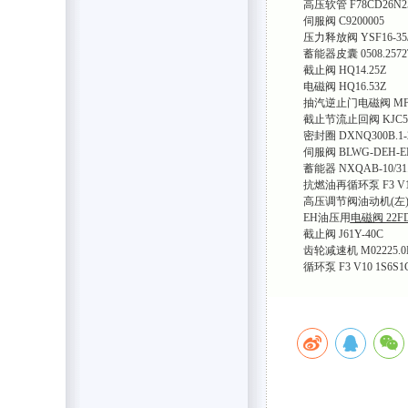
高压软管 F78CD26N252
伺服阀 C9200005
压力释放阀 YSF16-35/
蓄能器皮囊 0508.2572T
截止阀 HQ14.25Z
电磁阀 HQ16.53Z
抽汽逆止门电磁阀 MFH-3
截止节流止回阀 KJC50C
密封圈 DXNQ300B.1-
伺服阀 BLWG-DEH-EN
蓄能器 NXQAB-10/31.
抗燃油再循环泵 F3 V10 
高压调节阀油动机(左)快
EH油压用
电磁阀 22FDA
截止阀 J61Y-40C
齿轮减速机 M02225.0
循环泵 F3 V10 1S6S1