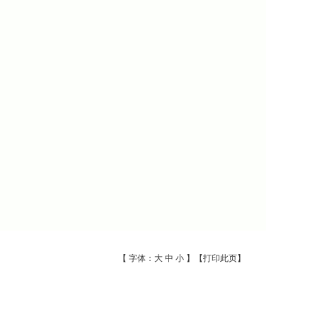
【 字体：
大
中
小
】【
打印此页
】