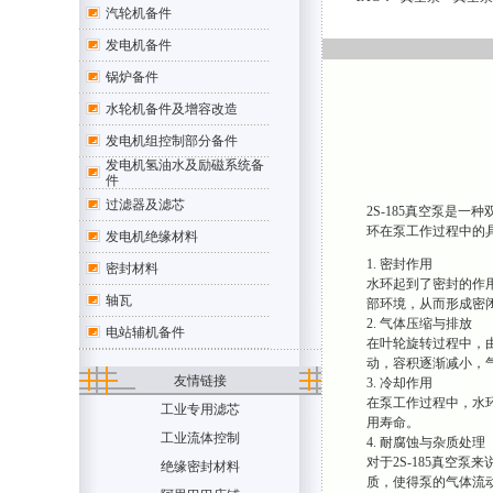
汽轮机备件
发电机备件
锅炉备件
水轮机备件及增容改造
发电机组控制部分备件
发电机氢油水及励磁系统备
件
过滤器及滤芯
2S-185真空泵是
环在泵工作过程中的
发电机绝缘材料
1. 密封作用
密封材料
水环起到了密封的作
轴瓦
部环境，从而形成密
2. 气体压缩与排放
电站辅机备件
在叶轮旋转过程中，
动，容积逐渐减小，
友情链接
3. 冷却作用
在泵工作过程中，水
工业专用滤芯
用寿命。
工业流体控制
4. 耐腐蚀与杂质处理
对于2S-185真空
绝缘密封材料
质，使得泵的气体流