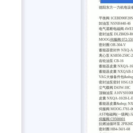
"
德阳东方一力机电设
平衡阀 1CEBD90F20S
卸油泵 NSNH440-46
电气遮断电磁阀 4WE10D
密封油泵 DLZB820-R
MOOG
伺服阀 072-55
密封圈 OR-304-V
蓄能器密封件 NXQ-A-20
离心泵 KSB50-250C-2
齿轮油泵 CB-16
蓄能器皮囊 NXQA-16/2
蓄能器皮囊 NXQAB-10/
VAG大修备件包&nbsp; E
密封油泵密封 HSG120*
尘气蝶阀 D43W-10C
顶轴油泵 A10VS0100D
皮囊 NXQA-10/20-L-
蓄能器皮囊&nbsp; NXQ-
伺服阀 MOOG J761-0
AST电磁阀(一级阀) JZ-
伺服阀 C9500001
抗燃油循环泵 2PB26D-
密封圈 HB4-56J1-68