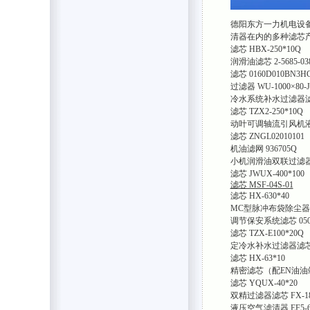
德阳东方一力机电设
清器在内的多种滤芯
滤芯 HBX-250*10Q
润滑油滤芯 2-5685-038
滤芯 0160D010BN3H
过滤器 WU-1000×80-J
冷水系统补水过滤器滤芯 
滤芯 TZX2-250*10Q
动叶可调轴流引风机液压油
滤芯 ZNGL02010101
机油滤网 936705Q
小机润滑油双联过滤器滤芯 2
滤芯 JWUX-400*100
滤芯 MSF-04S-01
滤芯 HX-630*40
MC型脉冲布袋除尘器布
调节保安系统滤芯 0508.2
滤芯 TZX-E100*20Q
定冷水补水过滤器滤芯 S
滤芯 HX-63*10
精密滤芯（配EN油油站）
滤芯 YQUX-40*20
双精过滤器滤芯 FX-18
液压空气滤清器 EF5-6