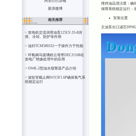
阿里巴巴店铺
维持油品清洁度：确
新浪微博
保障系统稳定运行：
安装位置
相关推荐
主油泵出口滤芯DP6
> 发电机交流润滑油泵125LY-35-8润
滑、冷却、防护等作用
> 油封TCM589332一于操作力于性能
> 环氧桐马玻璃粉云母带DECJ1108在
发电厂绝缘处理中的应用
> OWK-2型油水报警器产品介绍
> 波纹管截止阀WJ15F1.6P确保氢气系
统稳定运行