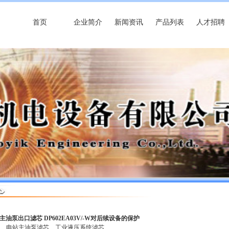
首页
企业简介
新闻资讯
产品列表
人才招聘
 主油泵出口滤芯 DP602EA03V/-W对后续设备的保护
芯
电站主油泵滤芯
工业液压系统滤芯