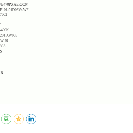
470PXAER0C04
01-01D03V/-WF
002
W
400K
201.AW005
W-40
80A
S
KB