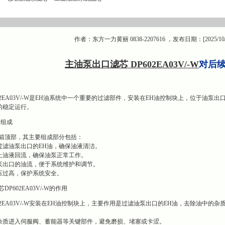
作者：东方一力黄丽 0838-2207616 ，发布日期：[2025/10
主油泵出口滤芯 DP602EA03V/-W
对后
02EA03V/-W是EH油系统中一个重要的过滤部件，安装在EH油控制块上，位于油
的稳定运行。
的组成
油箱顶部，其主要组成部分包括：
过滤油泵出口的EH油，确保油液清洁。
止油液回流，确保油泵正常工作。
泵出口的油流，便于系统维护和调节。
压过高，保护系统安全。
P602EA03V/-W的作用
02EA03V/-W安装在EH油控制块上，主要作用是过滤油泵出口的EH油，去除油中
杂质进入伺服阀、蓄能器等关键部件，避免磨损、堵塞或卡涩。