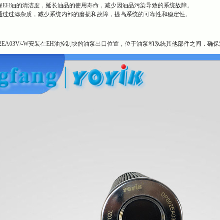
保EH油的清洁度，延长油品的使用寿命，减少因油品污染导致的系统故障。
通过过滤杂质，减少系统内部的磨损和故障，提高系统的可靠性和稳定性。
02EA03V/-W安装在EH油控制块的油泵出口位置，位于油泵和系统其他部件之间，