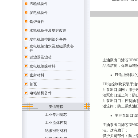
汽轮机备件
发电机备件
锅炉备件
水轮机备件及增容改造
发电机组控制部分备件
发电机氢油水及励磁系统备
件
过滤器及滤芯
主油泵出口滤芯DP6
品清洁度，保障系统
发电机绝缘材料
EH油控制块
密封材料
EH油控制块安装于
轴瓦
油泵出口滤网：用于
电站辅机备件
油泵出口逆止阀：防
油泵出口门：控制油
溢流阀：防止系统油
友情链接
工业专用滤芯
主油泵出口滤芯D
工业流体控制
主油泵出口滤芯DP6
洁。这有助于：
绝缘密封材料
保护关键部件：防止