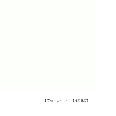
【 字体：
大
中
小
】【
打印此页
】