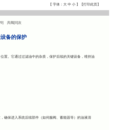
【 字体：
大
中
小
】【
打印此页
】
/9] 共阅[0]次
续设备的保护
泵出口位置。它通过过滤油中的杂质，保护后续的关键设备，维持油
的杂质，确保进入系统后续部件（如伺服阀、蓄能器等）的油液清