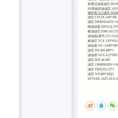
前置过滤器滤芯 HGPPB
EH系统回油滤芯 AD1E1
循环泵入口滤芯 DL007
滤芯 CFF2X-540*180
滤芯 DR405EA03V/-
细滤油器 SDGLQ-25T-
吸油滤芯 0508.1411T1
滤油器(调节) LY-15/10
粗滤芯 YLX-150*410-
滤油器 WU-A400*40F
滤芯 HX.BH-800*1
滤油器 WUI-A25*60S
滤芯 HZC40.48Z
滤芯 1300R0030N-V-
滤芯 FBX(TZ)-25*1
滤芯 WY400*20Q2
DFYLHL-2025-10-9-A