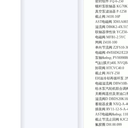
密封组件 FQ-6-250
螺杆泵联轴器 KG70KY/
真空泵滤油器 P-1258
截止阀 J41H-16P
AST电磁阀 3D01A00
溢流阀 DB6K2-4X/31
联轴器弹性块 YCZ50-
电磁阀 MFB1-2.5YC
闸阀 Z41H-100
单向节流阀 Z2FS10-3
电磁阀 4WE6D62/E22
泵轴&nbsp; PVH098R
气缸(膜片)40L NVQB-4
卸荷阀 HTCVC40.0
截止阀 J61Y-250
EH油冷却再循环泵 2PB2
电磁溢流阀 DBW10B-1-
给水泵汽轮机联合调阀 G7
关断阀遥控及泄油口用密封圈
溢流阀D DBDS20K18/
蓄能器皮囊 NXQ-A-40/
插装阀 RV11-12-S-A-4
AST电磁阀&nbsp; 110V
截止节流止回阀 KJC25C
氟胶圈 DH.00.099