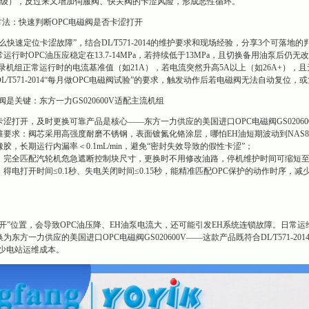
S8级），反过来又增加伺服阀、快关阀的卡涩风险，形成恶性循环。
方法：快速判断OPC电磁阀是否卡涩打开
快速定位卡涩故障”，结合DL∕T571-2014的维护要求和现场经验，分享3个可落地的
常运行时OPC油压应稳定在13.7-14MPa，若持续低于13MPa，且切换备用油泵后
录机组正常运行时的电流基准值（如21A），若电流突然升高5A以上（如26A+），
∕T571-2014“每月做OPC电磁阀试验”的要求，触发动作后若电磁阀无法自动复位
是关键：东方一力GS020600V适配主流机组
卡涩打开，及时更换可靠产品是核心——东方一力供应的美国进口OPC电磁阀GS02060
要求：阀芯采用高强度耐磨不锈钢，表面镀氮化铬涂层，哪怕EH油短期波动到NAS8级（超出
，长期运行内漏率＜0.1mL/min，避免“密封失效导致的假性卡涩”；
：完全匹配汽轮机危急遮断控制块尺寸，更换时不用修改油路，停机维护时间可缩短至1
得电打开时间≤0.1秒、失电关闭时间≤0.15秒，能精准匹配OPC保护的动作时序，
打开”位置，会导致OPC油压降、EH油泵电流大，还可能引发EH系统连锁故障。日常
为东方一力供应的美国进口OPC电磁阀GS020600V——这款产品既符合DL∕T571
减少电站运维成本。