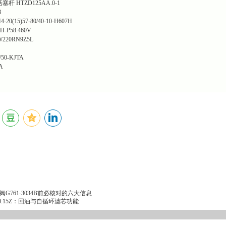
 HTZD125AA.0-1
8
15)57-80/40-10-H607H
P58.460V
220RN9Z5L
50-KJTA
A
761-3034B前必核对的六大信息
00.15Z：回油与自循环滤芯功能