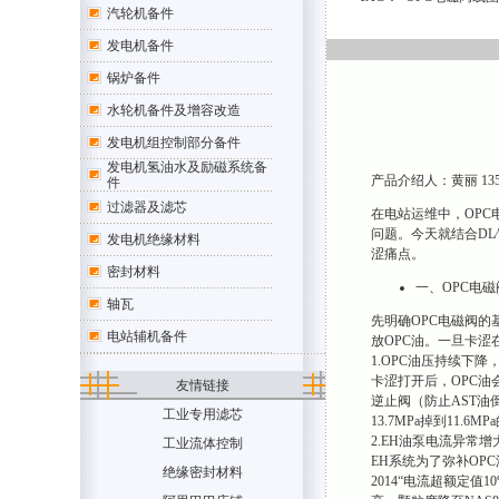
汽轮机备件
发电机备件
锅炉备件
水轮机备件及增容改造
发电机组控制部分备件
发电机氢油水及励磁系统备
产品介绍人：黄丽 1354707
件
过滤器及滤芯
在电站运维中，OPC
问题。今天就结合DL∕
发电机绝缘材料
涩痛点。
密封材料
一、OPC电
轴瓦
先明确OPC电磁阀的基
电站辅机备件
放OPC油。一旦卡涩在
1.OPC油压持续下
卡涩打开后，OPC油
友情链接
逆止阀（防止AST油
工业专用滤芯
13.7MPa掉到11.
2.EH油泵电流异常
工业流体控制
EH系统为了弥补OPC
绝缘密封材料
2014“电流超额定