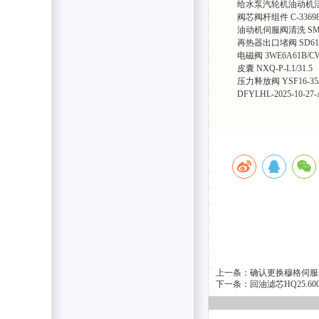
给水泵汽轮机油动机活塞杆
阀芯阀杆组件 C-3369
油动机伺服阀清洗 SM4-20(
再热器出口堵阀 SD61H-
电磁阀 3WE6A61B/CW
皮囊 NXQ-P-L1/31.5
压力释放阀 YSF16-35/
DFYLHL-2025-10-27-
上一条：确认更换穆格伺服阀G
下一条：回油滤芯HQ25.6