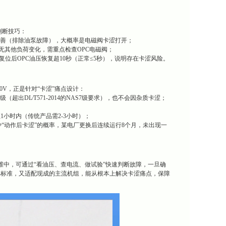
判断技巧：
仍无改善（排除油泵故障），大概率是电磁阀卡涩打开；
且无其他负荷变化，需重点检查OPC电磁阀；
，或复位后OPC油压恢复超10秒（正常≤5秒），说明存在卡涩风险。
0V，正是针对“卡涩”痛点设计：
DL∕T571-2014的NAS7级要求），也不会因杂质卡涩；
小时内（传统产品需2-3小时）；
减少“动作后卡涩”的概率，某电厂更换后连续运行8个月，未出现一
运维中，可通过“看油压、查电流、做试验”快速判断故障，一旦确
-2014标准，又适配现成的主流机组，能从根本上解决卡涩痛点，保障