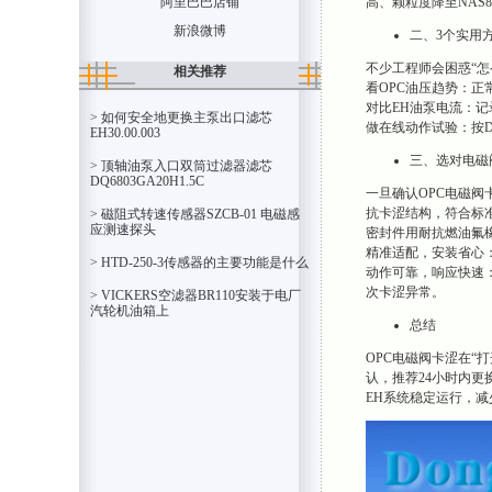
高、颗粒度降至NA
阿里巴巴店铺
新浪微博
二、3个实用
不少工程师会困惑“怎么
相关推荐
看OPC油压趋势：正
对比EH油泵电流：记
> 如何安全地更换主泵出口滤芯
做在线动作试验：按DL
EH30.00.003
三、选对电磁阀
> 顶轴油泵入口双筒过滤器滤芯
DQ6803GA20H1.5C
一旦确认OPC电磁阀
抗卡涩结构，符合标准
> 磁阻式转速传感器SZCB-01 电磁感
应测速探头
密封件用耐抗燃油氟橡胶
精准适配，安装省心
> HTD-250-3传感器的主要功能是什么
动作可靠，响应快速：
次卡涩异常。
> VICKERS空滤器BR110安装于电厂
汽轮机油箱上
总结
OPC电磁阀卡涩在“
认，推荐24小时内更换
EH系统稳定运行，