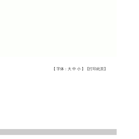
【 字体：
大
中
小
】【
打印此页
】