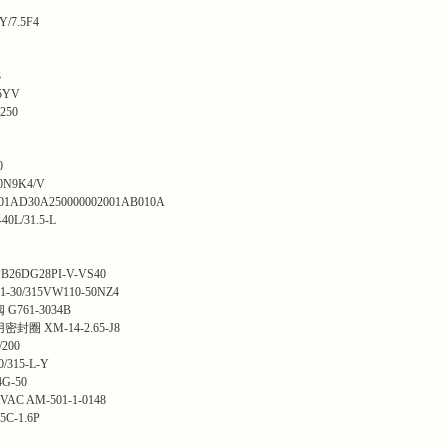
7.5F4
3
5YV
250
0
0N9K4/V
01AD30A250000002001AB010A
0L/31.5-L
6DG28PI-V-VS40
30/315VW110-50NZ4
61-3034B
 XM-14-2.65-J8
200
315-L-Y
G-50
AC AM-501-1-0148
-1.6P