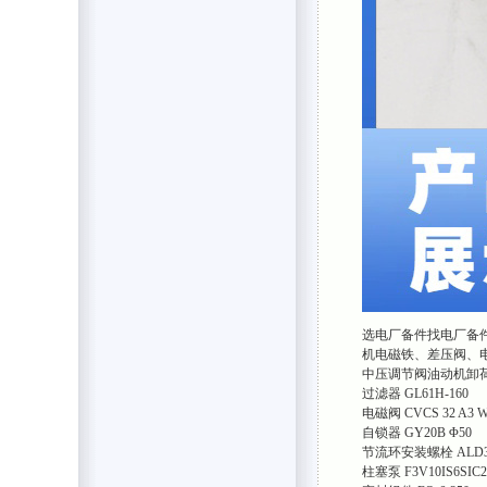
选电厂备件找电厂备
机电磁铁、差压阀、
中压调节阀油动机卸荷阀
过滤器 GL61H-160
电磁阀 CVCS 32 A3 W
自锁器 GY20B Φ50
节流环安装螺栓 ALD32
柱塞泵 F3V10IS6SIC2