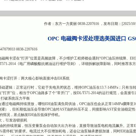
作者：东方一力黄丽 0838-2207616 ，发布日期：[2025/10/
OPC 电磁阀卡涩处理选美国进口 GS02
9933 0838-2207616
电磁阀卡涩在“打开”位置是高频故障，不少维护工程师都会遇到“OPC油压持续降、E
T571-2014《电厂用磷酸酯抗燃油运行维护导则》，详细拆解故障影响，同时推荐东方
磁阀卡涩打开：两大核心影响直接冲击EH系统
础逻辑：正常运行时，它处于失电关闭状态，维持OPC油压在13.7-14MPa；只有当转速
“打开”位，相当于OPC油路多了个“常开门”，按DL∕T571-2014的运行规范，会直接
降，打破系统压力平衡
会通过电磁阀持续泄放，哪怕EH油泵满负荷供油，OPC油压也会从正常14MPa骤降至1
倒灌），但长期低油压会导致OPC油对AST油的补压不足，间接影响AST安全油稳定性—
6MPa的情况，差点触发EH油压低保护停机。
增大，引发连锁损耗
油的持续泄漏，恒压变量泵会自动加大出力补油，直接导致油泵电机电流飙升。正常EH油泵电
值10%需停机”的要求。电流过大不仅增加耗电，还会让油泵轴承磨损加速，同时EH油