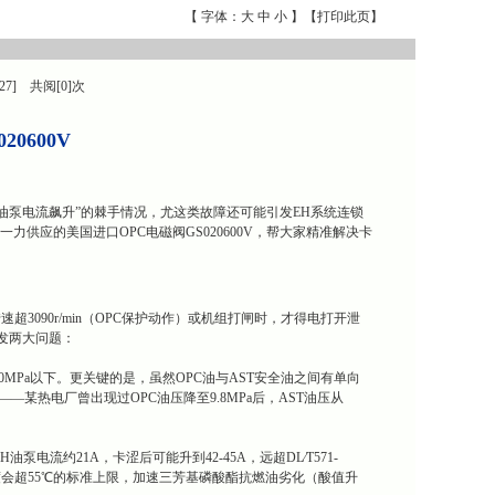
【 字体：
大
中
小
】【
打印此页
】
27] 共阅[0]次
0600V
H油泵电流飙升”的棘手情况，尤这类故障还可能引发EH系统连锁
一力供应的美国进口OPC电磁阀GS020600V，帮大家精准解决卡
超3090r/min（OPC保护动作）或机组打闸时，才得电打开泄
引发两大问题：
0MPa以下。更关键的是，虽然OPC油与AST安全油之间有单向
—某热电厂曾出现过OPC油压降至9.8MPa后，AST油压从
流约21A，卡涩后可能升到42-45A，远超DL∕T571-
温度会超55℃的标准上限，加速三芳基磷酸酯抗燃油劣化（酸值升