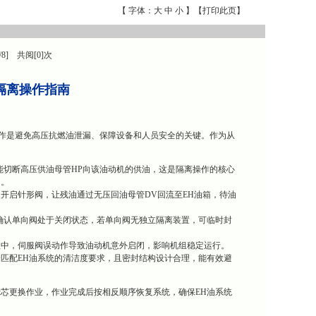
【 字体：
大
中
小
】【
打印此页
】
/8] 共阅[0]次
统隔离操作指南
离操作是避免高压抗燃油泄漏、保障设备和人员安全的关键。作为从
能切断高压供油母管HP向该油动机的供油，这是隔离操作的核心
启。
开启针形阀，让残油通过无压回油母管DV回流至EH油箱，待油
确认单向阀处于关闭状态，若单向阀无独立隔离装置，可临时封
程中，伺服阀误动作导致油动机意外启闭，影响机组稳定运行。
完全匹配EH油系统的清洁度要求，且密封结构设计合理，能有效避
芯更换作业，作业完成后按相反顺序恢复系统，确保EH油系统