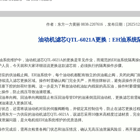
作者：东方一力黄丽 0838-2207616 ，发布日期：[2025/12
油动机滤芯QTL-6021A更换：EH油系
油系统维护中，油动机滤芯QTL-6021A的更换是常见作业，而规范的EH油系统隔
护人员，今天就和大家详细说说更换这款滤芯前，必须执行的隔离操作步骤。
对应的供油截止阀。EH油系统中，每个油动机都配有独立的供油截止阀，关闭此阀门
持续流入滤芯更换区域。操作时需确认阀门完全关严，并用挂牌标识，避免误操作开
活塞下腔的卸荷针形阀。这一步是为了释放油动机油缸内残留的高压油，操作时要缓慢
止操作，防止残压导致油液喷溅。
回油单向阀。回油单向阀能阻止有压回油母管DP的油液倒流回油动机，更换滤芯前需
侧油液进入更换区域。
行状态，还需将该油动机对应的伺服阀断电，并锁定其控制信号，防止在滤芯更换过
用东方一力供应的油动机滤芯QTL-6021A，该滤芯采用10微米高精度过滤材质，
液泄漏问题，是火电机组EH油系统维护的优质选择。
操作完成后，需再次检查各阀门状态和油压情况，确认无高压油泄漏风险后，再开展滤