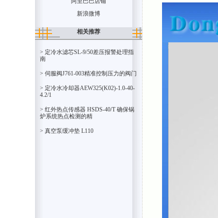
阿里巴巴店铺
新浪微博
相关推荐
> 定冷水滤芯SL-9/50差压报警处理指
南
> 伺服阀J761-003精准控制压力的阀门
> 定冷水冷却器AEW325(K02)-1.0-40-
4.2/1
> 红外热点传感器 HSDS-40/T 确保锅
炉系统热点检测的精
> 真空泵缓冲垫 L110