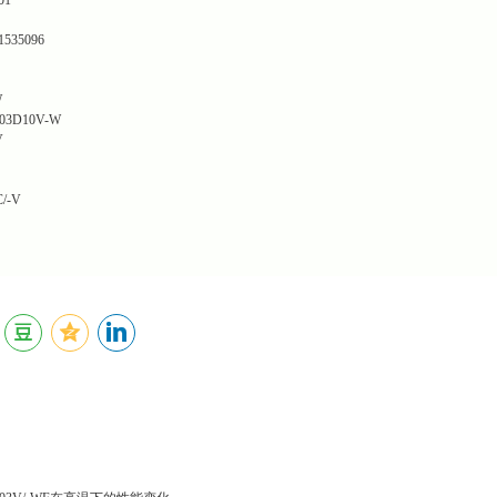
35096
W
03D10V-W
V
/-V