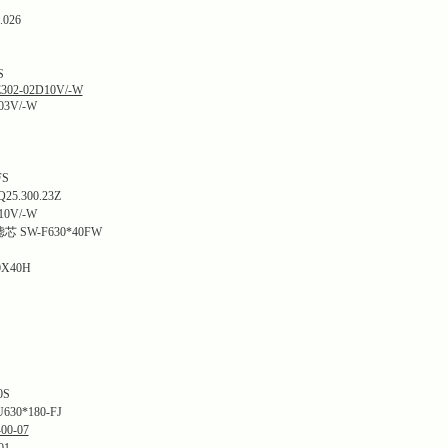
026
S
2-02D10V/-W
3V/-W
FS
.300.23Z
0V/-W
SW-F630*40FW
X40H
0S
0*180-FJ
00-07
01