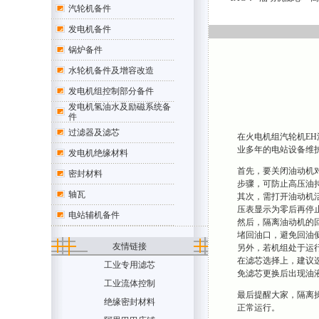
汽轮机备件
发电机备件
锅炉备件
水轮机备件及增容改造
发电机组控制部分备件
发电机氢油水及励磁系统备
件
过滤器及滤芯
在火电机组汽轮机EH
业多年的电站设备维
发电机绝缘材料
首先，要关闭油动机
密封材料
步骤，可防止高压油
轴瓦
其次，需打开油动机
压表显示为零后再停
电站辅机备件
然后，隔离油动机的
堵回油口，避免回油
友情链接
另外，若机组处于运
在滤芯选择上，建议选
工业专用滤芯
免滤芯更换后出现油
工业流体控制
最后提醒大家，隔离
绝缘密封材料
正常运行。