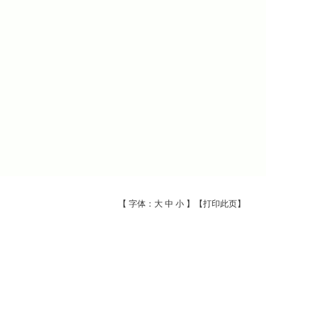
【 字体：
大
中
小
】【
打印此页
】