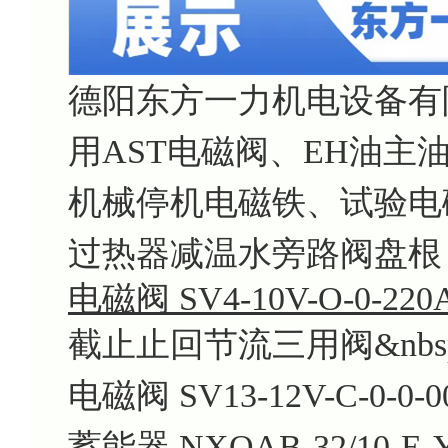
德阳东方一力机电设备有
用AST电磁阀、EH油
机械停机电磁铁、试验电
过热器减温水旁路阀盘根 4-14
电磁阀 SV4-10V-O-0-220
截止止回节流三用阀&nbsp; 
电磁阀 SV13-12V-C-0-0-0
蓄能器 NXQAB-32/10-E-