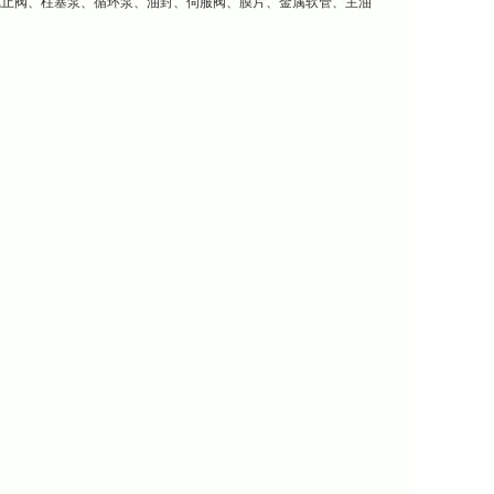
截止阀、柱塞泵、循环泵、油封、伺服阀、膜片、金属软管、主油