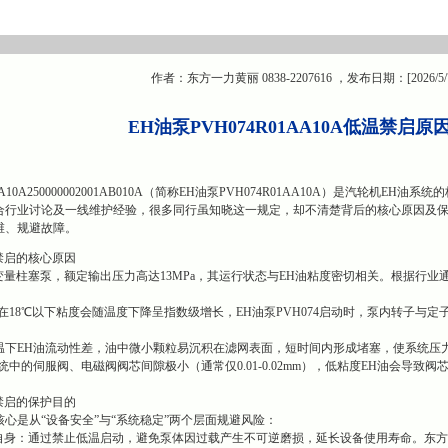
作者：东方一力黄丽 0838-2207616 ，发布日期：[2026/5/
EH油泵PVH074R01AA10A
低温禁启原
1AA10A250000002001AB010A（简称EH油泵PVH074R01AA10A）是汽
合行业讨论及一线维护经验，很多同行虽知晓这一规定，却不清楚背后的核心原因及
维、规避故障。
温禁启的核心原因
作为变量柱塞泵，额定输出压力高达13MPa，其运行状态与EH油粘度密切相关。根据行
在18℃以下粘度会随温度下降呈指数级增长，EH油泵PVH074启动时，泵内转子与
温下EH油流动性差，油中微小颗粒易沉积在滤网表面，短时间内形成堵塞，使系统压
统中的伺服阀、电磁阀阀芯间隙极小（通常仅0.01-0.02mm），低粘度EH油会导
。
温禁启的保护目的
心是从“设备安全”与“系统稳定”两个层面规避风险：
4自身：通过禁止低温启动，避免泵体因过载产生不可逆磨损，延长设备使用寿命。东方一力供应的EH油