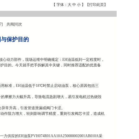
【 字体：
大
中
小
】【
打印此页
】
7] 共阅[0]次
因与保护目的
轮机EH油系统的核心动力部件，现场运维中明确规定：EH油温低到一定程度时，
保护目的。今天就手把手拆解其中关键，同时推荐适配的优质备
业通用标准，EH油温低于18℃时禁止启动油泵，核心原因包括三
定子的摩擦力大幅升高，导致电流急剧增大，易引发电机过热烧毁
力异常升高，引发管道泄漏或阀门卡涩。
致阀芯动作阻力增大，轻则影响调节精度，重则引发阀芯卡涩，造成机
泵PVH074R01AA10A250000002001AB010A采