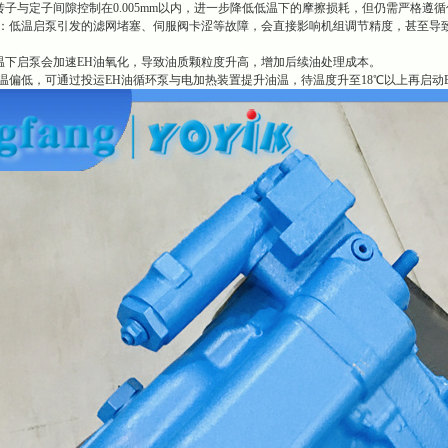
子与定子间隙控制在0.005mm以内，进一步降低低温下的摩擦损耗，但仍需严格遵
行：低温启泵引发的滤网堵塞、伺服阀卡涩等故障，会直接影响机组调节精度，甚至导
温下启泵会加速EH油氧化，导致油质颗粒度升高，增加后续油处理成本。
温偏低，可通过投运EH油循环泵与电加热装置提升油温，待温度升至18℃以上再启动EH