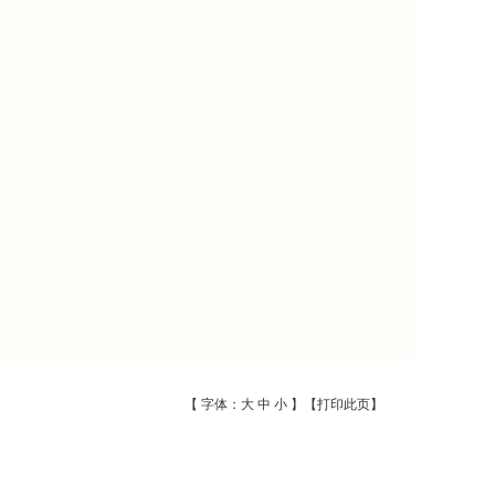
【 字体：
大
中
小
】【
打印此页
】