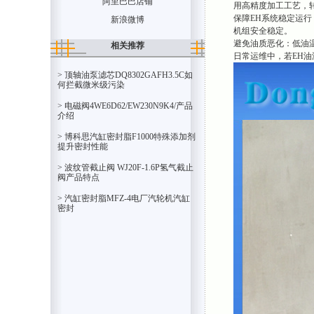
阿里巴巴店铺
用高精度加工工艺，转
保障EH系统稳定运
新浪微博
机组安全稳定。
避免油质恶化：低油
相关推荐
日常运维中，若EH油
> 顶轴油泵滤芯DQ8302GAFH3.5C如
何拦截微米级污染
> 电磁阀4WE6D62/EW230N9K4/产品
介绍
> 博科思汽缸密封脂F1000特殊添加剂
提升密封性能
> 波纹管截止阀 WJ20F-1.6P氢气截止
阀产品特点
> 汽缸密封脂MFZ-4电厂汽轮机汽缸
密封