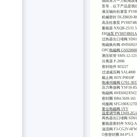
德阳东方一力机电设
泵等，以下产品是我
液压轴向柱塞泵 PVH098R
机械密封 DLZB820-R
高压柱塞泵 PVH074R01
蓄能器 NXQB-25/31.5
EH
油泵 PVH074R01AB
过热器出口堵阀 SD61H-
电磁换向阀 4WE6J62/E
OPC
电磁阀 GS02060
测压软管 SMS-12-121
分离器 P-2696
密封组件 M3227
过滤减压阀 SAL4000
截止阀 J65Y-P9010P
电液
伺服阀 G761-303
压力释放阀 YSF16-85/
电磁阀 4WE6J62/EW2
密封圈 HB4-56J8-161
伺服阀 SFG190X127D
复位电磁阀 1YV
温度调节阀 LWH-ZG1
再热器出口堵阀 SD61H-
蓄能器密封件 NXQ-A-
溢流阀 F3-CG2V-6FW
O形密封圈 84.6*5.3