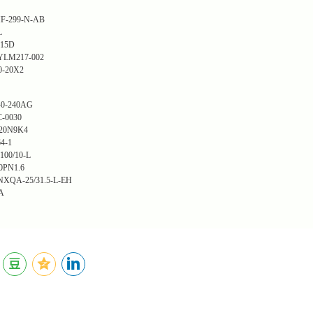
299-N-AB
L
15D
M217-002
-20X2
0-240AG
-0030
20N9K4
-1
0/10-L
PN1.6
-25/31.5-L-EH
A