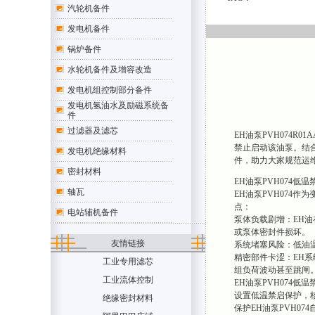
汽轮机备件
发电机备件
锅炉备件
水轮机备件及增容改造
发电机组控制部分备件
发电机氢油水及励磁系统备
件
过滤器及滤芯
EH油泵PVH074R0
禁止启动该油泵。结
发电机绝缘材料
件，助力大家规范运
密封材料
EH油泵PVH074低
轴瓦
EH油泵PVH074
点：
电站辅机备件
泵体负载剧增：EH油
或泵体密封件损坏。
友情链接
系统堵塞风险：低油
精密部件卡涩：EH系
工业专用滤芯
组负荷波动甚至跳闸
工业流体控制
EH油泵PVH074低
设置低温禁启保护，核
绝缘密封材料
保护EH油泵PVH07