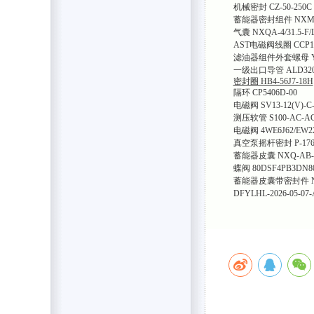
机械密封 CZ-50-250C
蓄能器密封组件 NXMF-
气囊 NXQA-4/31.5-F/
AST电磁阀线圈 CCP1
滤油器组件外套螺母 YL
一级出口导管 ALD320
密封圈 HB4-56J7-18H
隔环 CP5406D-00
电磁阀 SV13-12(V)-C-
测压软管 S100-AC-AC
电磁阀 4WE6J62/EW2
真空泵摇杆密封 P-1764
蓄能器皮囊 NXQ-AB-10
蝶阀 80DSF4PB3DN80
蓄能器皮囊带密封件 NXQA
DFYLHL-2026-05-07-