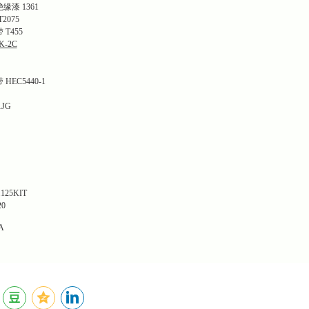
漆 1361
T2075
T455
-2C
EC5440-1
JG
125KIT
0
A