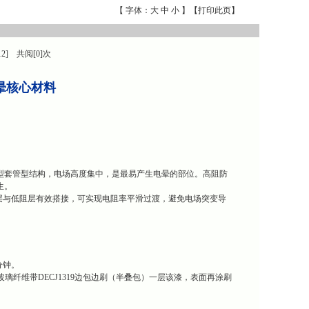
【 字体：
大
中
小
】【
打印此页
】
12] 共阅[0]次
防晕核心材料
典型套管型结构，电场高度集中，是最易产生电晕的部位。高阻防
生。
层与低阻层有效搭接，可实现电阻率平滑过渡，避免电场突变导
分钟。
碱玻璃纤维带DECJ1319边包边刷（半叠包）一层该漆，表面再涂刷