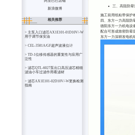
阿里巴巴店铺
三、高阻防晕漆
新浪微博
施工前用纸粘带保护
相关推荐
四、东方一力高阻防晕漆
德阳东方一力机电设备
配合可形成致密防晕
> 主泵入口滤芯AX1E101-01D10V/-W
用于调节保安油
东方一力深耕发电机
> CEL-3581A/GF超声波液位计
> TD-1位移传感器的重复性与应用广
泛性
> 滤芯QTL-6027泵出口高压滤芯精细
滤油小车过滤作用看滤材
> 滤芯AX1E101-02D10V/-W更换检测
指南