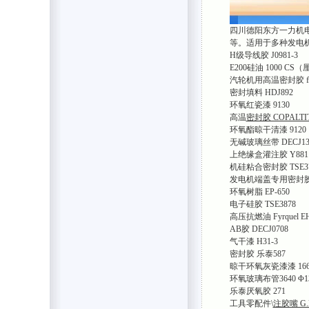
四川德阳东方一力机
等。适用于多种发电
H级导线胶 J0981-3
E200硅油 1000 CS
汽轮机用高温密封胶 fillin
密封填料 HDJ892
环氧红瓷漆 9130
高温
密封胶 COPALTITE
环氧酯晾干清漆 9120
无碱玻璃丝带 DECJ1319
上绝缘盒灌注胶 Y881
机硅粘合密封胶 TSE3
发电机端盖专用密封胶 F
环氧树脂 EP-650
电子硅胶 TSE3878
高压抗燃油 Fyrquel E
AB胶 DECJ0708
气干漆 H31-3
密封胶 乐泰587
晾干环氧灰瓷漆漆 16
环氧玻璃布管3640 Φ13
乐泰厌氧胶 271
工具零配件\
注胶嘴 G.N