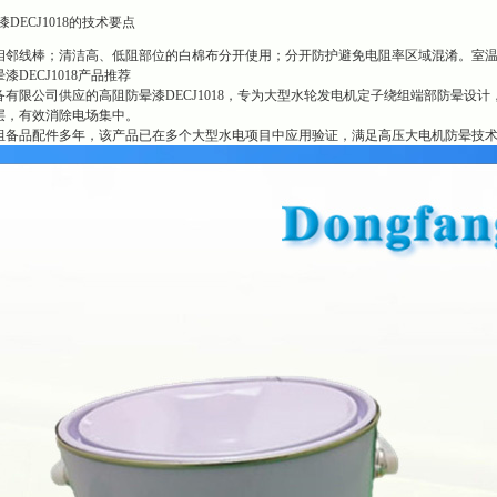
DECJ1018的技术要点
相邻线棒；清洁高、低阻部位的白棉布分开使用；分开防护避免电阻率区域混淆。室
DECJ1018产品推荐
有限公司供应的高阻防晕漆DECJ1018，专为大型水轮发电机定子绕组端部防晕设计，
层，有效消除电场集中。
组备品配件多年，该产品已在多个大型水电项目中应用验证，满足高压大电机防晕技