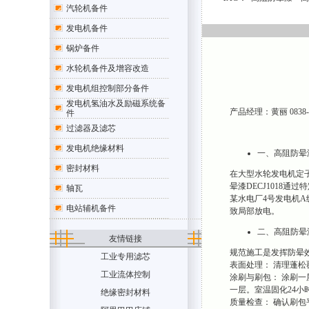
汽轮机备件
发电机备件
锅炉备件
水轮机备件及增容改造
发电机组控制部分备件
发电机氢油水及励磁系统备
产品经理：黄丽 0838-220
件
过滤器及滤芯
发电机绝缘材料
一、高阻防晕漆
密封材料
在大型水轮发电机定子
晕漆DECJ1018
轴瓦
某水电厂4号发电机
电站辅机备件
致局部放电。
二、高阻防晕漆
友情链接
规范施工是发挥防晕
工业专用滤芯
表面处理： 清理蓬松
工业流体控制
涂刷与刷包： 涂刷一层
一层。室温固化24小
绝缘密封材料
质量检查： 确认刷