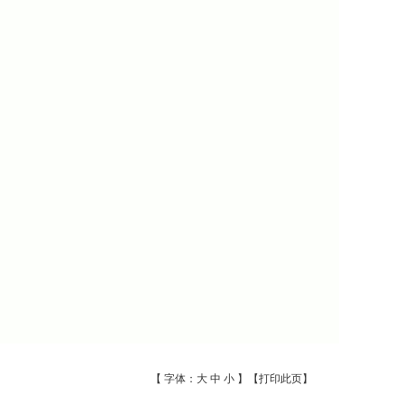
【 字体：
大
中
小
】【
打印此页
】