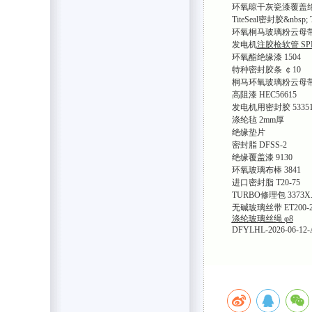
环氧晾干灰瓷漆覆盖绝缘
TiteSeal密封胶&nbsp; 
环氧桐马玻璃粉云母带 
发电机
注胶枪软管 SPK
环氧酯绝缘漆 1504
特种密封胶条 ￠10
桐马环氧玻璃粉云母带 H
高阻漆 HEC56615
发电机用密封胶 53351
涤纶毡 2mm厚
绝缘垫片
密封脂 DFSS-2
绝缘覆盖漆 9130
环氧玻璃布棒 3841
进口密封脂 T20-75
TURBO修理包 3373X.
无碱玻璃丝带 ET200-2
涤纶玻璃丝绳 φ8
DFYLHL-2026-06-12-