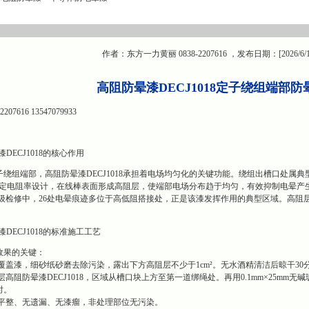
作者：东方一力黄丽 0838-2207616 ，发布日期：[2026/6/
高阻防晕漆DECJ1018定子绕组端部
7616 13547079933
DECJ1018的核心作用
绕组端部，高阻防晕漆DECJ1018承担着电场均匀化的关键功能。绕组出槽口处属
通过特定电阻率设计，在线棒表面形成高阻层，使端部电场分布趋于均匀，有效抑制电晕产
A级检修中，26处电晕痕迹多位于高低阻搭接处，正是该漆发挥作用的典型区域。高阻
DECJ1018的标准施工工艺
效果的关键：
覆盖漆，细砂纸砂磨去除污染，露出下方高阻层不少于1cm²。无水酒精清洁后晾干30
高阻防晕漆DECJ1018，区域从槽口块上方至第一道绑绳处。再用0.1mm×25mm无
时。
包平整、无遗漏、无漆瘤，非处理部位无污染。