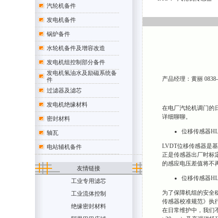
汽轮机备件
发电机备件
锅炉备件
水轮机备件及增容改造
发电机组控制部分备件
发电机氢油水及励磁系统备
产品经理：黄丽 0838-220
件
过滤器及滤芯
发电机绝缘材料
在电厂汽轮机调门的
详细聊聊。
密封材料
位移传感器HL-
轴瓦
LVDT位移传感器
电站辅机备件
正是传感器出厂时标
的感应电压差值将不
友情链接
位移传感器HL-
工业专用滤芯
为了保障机组的安全稳定
工业流体控制
传感器校准规范》执
绝缘密封材料
在日常维护中，我们