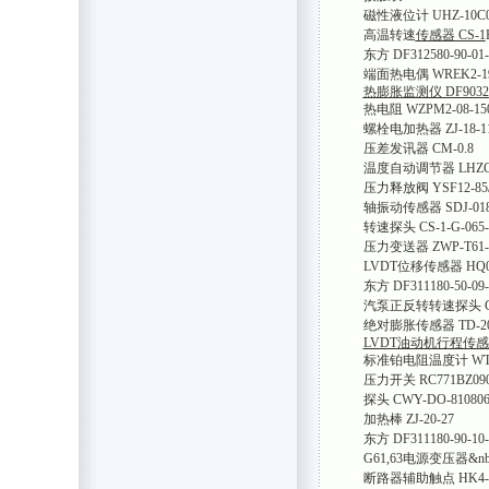
磁性液位计 UHZ-10C
高温转速
传感器 CS-1
东方 DF312580-90-01-
端面热电偶 WREK2-1
热膨胀监测仪 DF9032
热电阻 WZPM2-08-150
螺栓电加热器 ZJ-18-1
压差发讯器 CM-0.8
温度自动调节器 LHZGM
压力释放阀 YSF12-85/
轴振动传感器 SDJ-018-A
转速探头 CS-1-G-065-
压力变送器 ZWP-T61-
LVDT位移传感器 HQ03
东方 DF311180-50-09-
汽泵正反转转速探头 CS-
绝对膨胀传感器 TD-20
LVDT油动机行程传感器
标准铂电阻温度计 WTZ
压力开关 RC771BZ09
探头 CWY-DO-810806-
加热棒 ZJ-20-27
东方 DF311180-90-10-
G61,63电源变压器&nbs
断路器辅助触点 HK4-