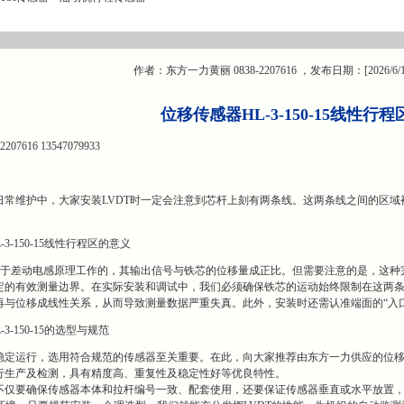
作者：东方一力黄丽 0838-2207616 ，发布日期：[2026/6/
位移传感器HL-3-150-15线性行
7616 13547079933
日常维护中，大家安装LVDT时一定会注意到芯杆上刻有两条线。这两条线之间的区域
3-150-15线性行程区的意义
是基于差动电感原理工作的，其输出信号与铁芯的位移量成正比。但需要注意的是，这
定的有效测量边界。在实际安装和调试中，我们必须确保铁芯的运动始终限制在这两
再与位移成线性关系，从而导致测量数据严重失真。此外，安装时还需认准端面的“入
3-150-15的选型与规范
运行，选用符合规范的传感器至关重要。在此，向大家推荐由东方一力供应的位移传感器HL-3
行生产及检测，具有精度高、重复性及稳定性好等优良特性。
不仅要确保传感器本体和拉杆编号一致、配套使用，还要保证传感器垂直或水平放置