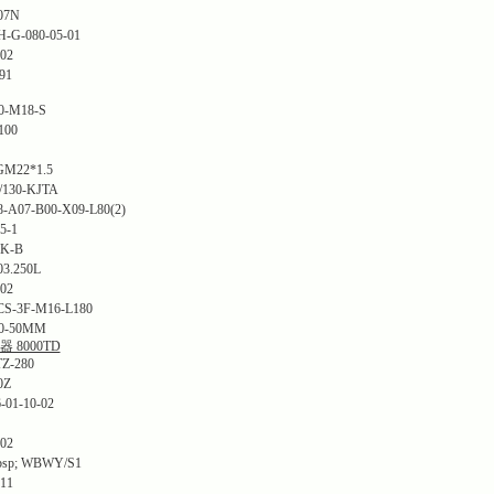
07N
H-G-080-05-01
02
91
-M18-S
100
22*1.5
130-KJTA
07-B00-X09-L80(2)
5-1
K-B
.250L
02
3F-M16-L180
-50MM
 8000TD
-280
0Z
01-10-02
02
p; WBWY/S1
11