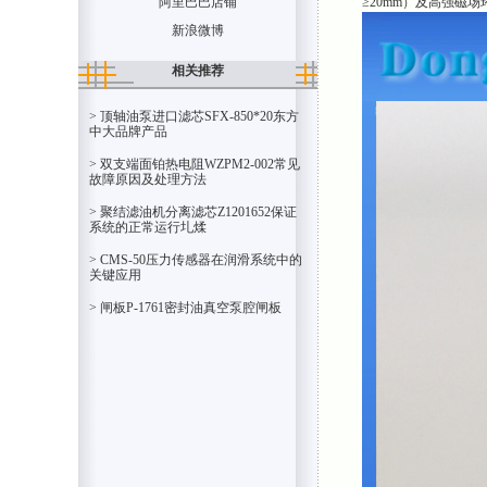
≥20mm）及高强磁
阿里巴巴店铺
新浪微博
相关推荐
> 顶轴油泵进口滤芯SFX-850*20东方
中大品牌产品
> 双支端面铂热电阻WZPM2-002常见
故障原因及处理方法
> 聚结滤油机分离滤芯Z1201652保证
系统的正常运行圠煣
> CMS-50压力传感器在润滑系统中的
关键应用
> 闸板P-1761密封油真空泵腔闸板