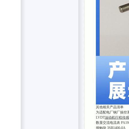
其他相关产品清单
为适配电厂钢厂操控
LVDT
油动机行程传感器 
数显交流电流表 PA194I
接触块 3SB1400-0A