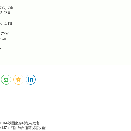
80)-08B
65-02-01
0-KJTH
1ZYM
-II
S
A
150-6线圈磨穿特征与危害
00.15Z：回油与自循环滤芯功能