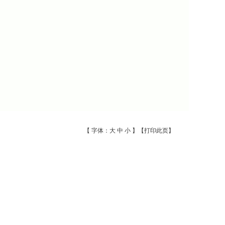
【 字体：
大
中
小
】【
打印此页
】