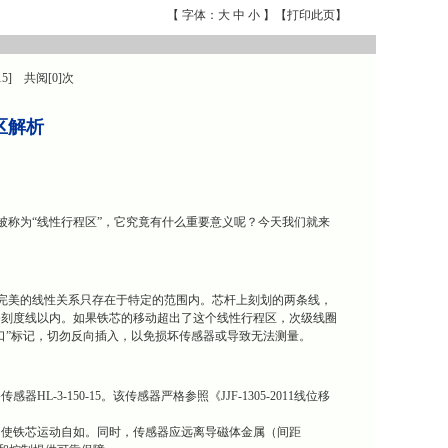
【 字体：
大
中
小
】【
打印此页
】
15] 共阅[0]次
程区解析
被称为“线性行程区”，它究竟有什么重要意义呢？今天我们就来
种完美的线性关系只存在于特定的范围内。芯杆上刻划的两条线，
条刻度线以内。如果铁芯的移动超出了这个线性行程区，次级线圈
口”标记，切勿反向插入，以免损坏传感器或导致无法测量。
-150-15。该传感器严格参照《JJF-1305-2011线位移
，使铁芯运动自如。同时，传感器应远离导磁体金属（间距