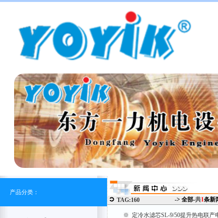
产品分类：
-> 全部-
共
1
条新
TAG:160
※ 定冷水滤芯SL-9/50提升热电