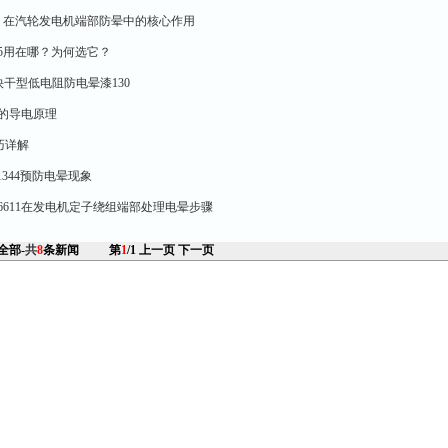
30 在汽轮发电机端部防晕中的核心作用
35用在哪？为何选它？
快干型低电阻防电晕漆130
0的导电原理
巧详解
1344预防电晕现象
56611在发电机定子绕组端部处理电晕步骤
 全部-
共
8
条新闻
第
1
/1
上一页
下一页