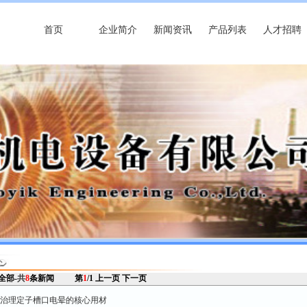
首页
企业简介
新闻资讯
产品列表
人才招聘
 全部-
共
8
条新闻
第
1
/1
上一页
下一页
0 治理定子槽口电晕的核心用材