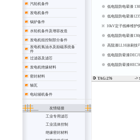
汽轮机备件
※ 低电阻防电晕漆 1
发电机备件
※ 低电阻防电晕漆12
锅炉备件
※ 10kV定子线棒维护
水轮机备件及增容改造
※ 低电阻防电晕漆13
发电机组控制部分备件
※ 高阻漆LL16涂刷技
发电机氢油水及励磁系统备
件
※ 低电阻防晕漆DECJ
过滤器及滤芯
※ 低电阻防晕漆HEC
发电机绝缘材料
密封材料
->
TAG:276
轴瓦
电站辅机备件
友情链接
工业专用滤芯
工业流体控制
绝缘密封材料