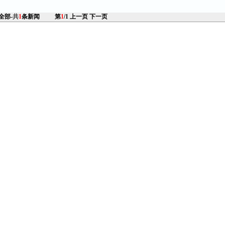
 全部-
共
1
条新闻
第
1
/1
上一页
下一页