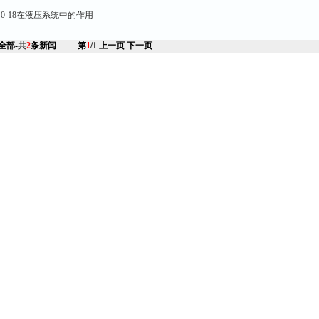
-S-0-18在液压系统中的作用
 全部-
共
2
条新闻
第
1
/1
上一页
下一页