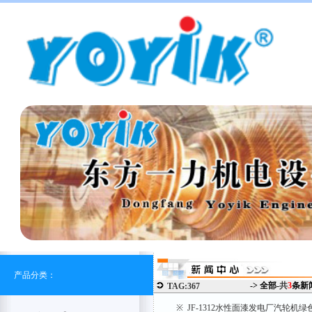
产品分类：
-> 全部-
共
3
条新
TAG:367
※ JF-1312水性面漆发电厂汽轮机