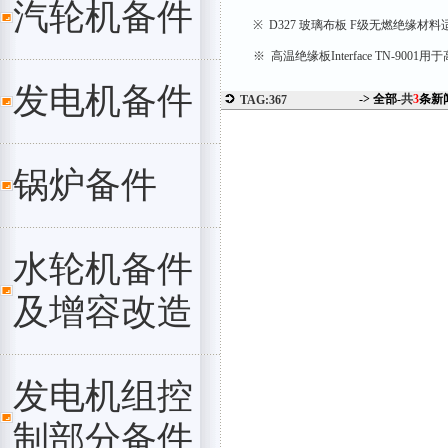
汽轮机备件
※ D327 玻璃布板 F级无燃绝缘材料适配
※ 高温绝缘板Interface TN-900
发电机备件
-> 全部-
共
3
条新
TAG:367
锅炉备件
水轮机备件
及增容改造
发电机组控
制部分备件