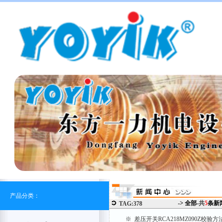
产品分类：
-> 全部-
共
5
条新
TAG:378
※ 差压开关RCA218MZ090Z校验方