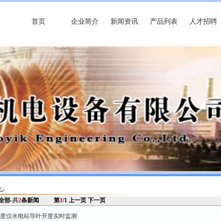
首页
企业简介
新闻资讯
产品列表
人才招聘
 全部-
共
2
条新闻
第
1
/1
上一页
下一页
3导叶开度仪水电站导叶开度实时监测