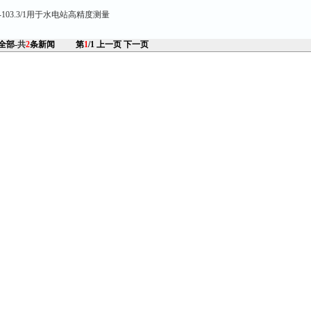
-103.3/1用于水电站高精度测量
 全部-
共
2
条新闻
第
1
/1
上一页
下一页