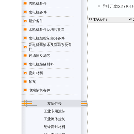
汽轮机备件
※ 导叶开度仪DYK-11
发电机备件
->
TAG:449
锅炉备件
水轮机备件及增容改造
发电机组控制部分备件
发电机氢油水及励磁系统备
件
过滤器及滤芯
发电机绝缘材料
密封材料
轴瓦
电站辅机备件
友情链接
工业专用滤芯
工业流体控制
绝缘密封材料