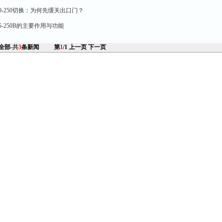
0-250切换：为何先缓关出口门？
5-250B的主要作用与功能
 全部-
共
3
条新闻
第
1
/1
上一页
下一页