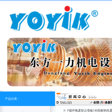
产品分类：
-> 全部-
共
1
条新
TAG:525
※ F级环氧柔软云母板140高耐热性