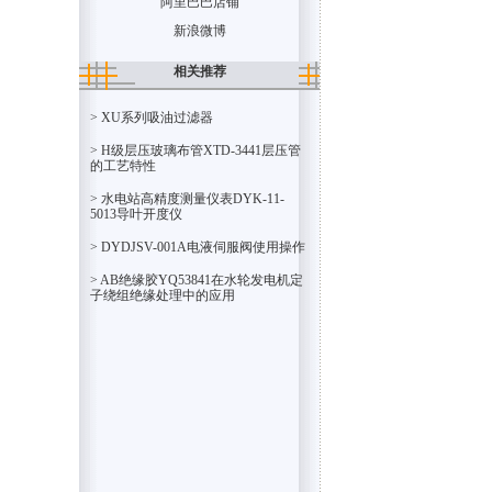
阿里巴巴店铺
新浪微博
相关推荐
> XU系列吸油过滤器
> H级层压玻璃布管XTD-3441层压管
的工艺特性
> 水电站高精度测量仪表DYK-11-
5013导叶开度仪
> DYDJSV-001A电液伺服阀使用操作
> AB绝缘胶YQ53841在水轮发电机定
子绕组绝缘处理中的应用