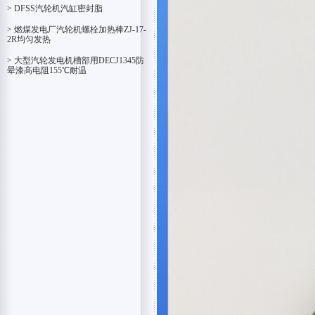
> DFSS汽轮机汽缸密封脂
> 燃煤发电厂汽轮机螺栓加热棒ZJ-17-
2R均匀发热
> 大型汽轮发电机槽部用DECJ1345防
晕漆高电阻155℃耐温