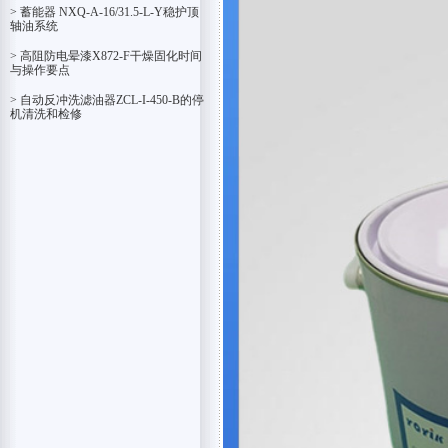
> 蓄能器 NXQ-A-16/31.5-L-Y稳护顶
轴油系统
> 高阻防电晕漆X872-F干燥固化时间
与操作要点
> 自动反冲洗滤油器ZCL-I-450-B的停
机清洗和检修