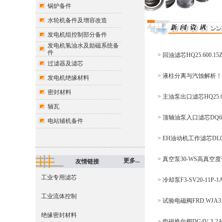
锅炉备件
水轮机备件及增容改造
发电机组控制部分备件
发电机氢油水及励磁系统备
件
> 回油滤芯HQ25.600
过滤器及滤芯
> 液柱分离与汽蚀解析！顶
发电机绝缘材料
密封材料
> 主油泵出口滤芯HQ25.6
轴瓦
> 顶轴油泵入口滤芯DQ68
电站辅机备件
> EH油动机工作滤芯DL
> 真空泵30-WS高真
更多...
友情链接
工业专用滤芯
> 冷却泵F3-SV20-11
工业流体控制
> 试验电磁阀FRD.WJA
绝缘密封材料
> 电磁换向阀DG4V-3-2A-