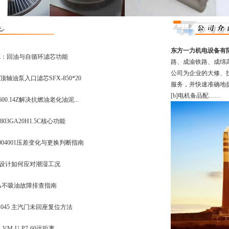
东方一力机电设备有
.15Z：回油与自循环滤芯功能
路、成渝铁路、成绵
公司为企业的大修、
轴油泵入口滤芯SFX-850*20
服务，并快速准确地
[b]电机备品配……
00.14Z解决抗燃油老化油泥...
03GA20H1.5C核心功能
004001压差变化与更换判断指南
空度设计如何应对潮湿工况
P-1A不吸油故障排查指南
3.045 主汽门未回座复位方法
VM-U-P7-60远距离...