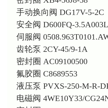
手动换向阀
DG17V-5-2C
安全阀
D600FQ-3.5A003
伺服阀
0508.963T0101.A
齿轮泵
2CY-45/9-1A
密封圈
AC09100500
氟胶圈
C8689553
液压泵
PVXS-250-M-R-DF
电磁阀
4WE10Y33/CG24