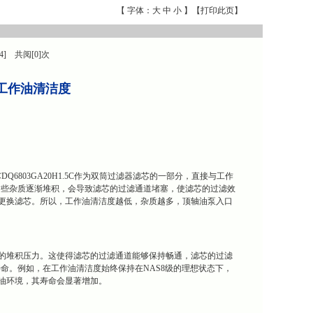
【 字体：
大
中
小
】【
打印此页
】
4] 共阅[0]次
命与工作油清洁度
6803GA20H1.5C作为双筒过滤器滤芯的一部分，直接与工作
这些杂质逐渐堆积，会导致滤芯的过滤通道堵塞，使滤芯的过滤效
或更换滤芯。所以，工作油清洁度越低，杂质越多，顶轴油泵入口
多杂质的堆积压力。这使得滤芯的过滤通道能够保持畅通，滤芯的过滤
命。例如，在工作油清洁度始终保持在NAS8级的理想状态下，
工作油环境，其寿命会显著增加。