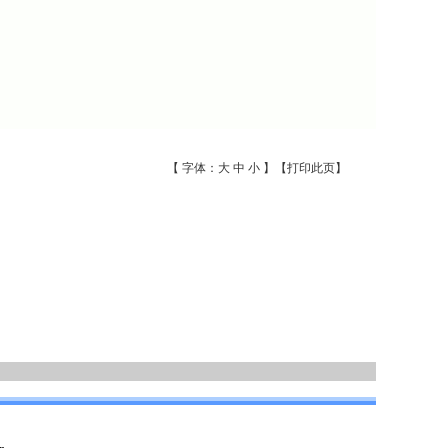
【 字体：
大
中
小
】【
打印此页
】