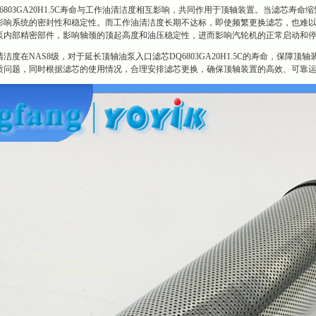
6803GA20H1.5C寿命与工作油清洁度相互影响，共同作用于顶轴装置。当滤芯
影响系统的密封性和稳定性。而工作油清洁度长期不达标，即使频繁更换滤芯，也难
泵内部精密部件，影响轴颈的顶起高度和油压稳定性，进而影响汽轮机的正常启动和
洁度在NAS8级，对于延长顶轴油泵入口滤芯DQ6803GA20H1.5C的寿命，保
质问题，同时根据滤芯的使用情况，合理安排滤芯更换，确保顶轴装置的高效、可靠