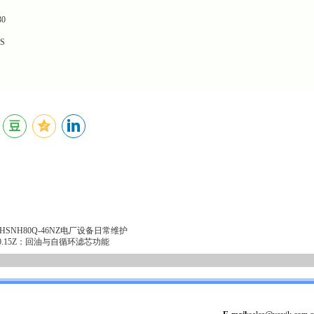
0
S
NH80Q-46NZ电厂设备日常维护
00.15Z：回油与自循环滤芯功能