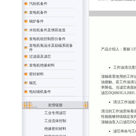
汽轮机备件
发电机备件
锅炉备件
水轮机备件及增容改造
发电机组控制部分备件
发电机氢油水及励磁系统备
产品介绍人：黄丽 1354707
件
过滤器及滤芯
发电机绝缘材料
工作油清洁度
密封材料
顶轴装置使用的工作油为
油接触。若工作油清
轴瓦
率降低。当滤芯表面的
电站辅机备件
滤芯DQ6803GA2
清洁工作油延
友情链接
清洁的工作油意味着杂
工业专用滤芯
性能能够持续稳定发
工业流体控制
顶轴油泵入口滤芯DQ
绝缘密封材料
滤芯寿命与工