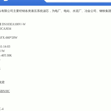
备有限公司主要经销各类液压系统滤芯，为电厂、电站、水泥厂、冶金公司、钢铁集
103EA100V/-W
CAJ034
S
-660*20W
14-03
V/W
0T-30K
9
S
F祝君
5BN/HC
-4