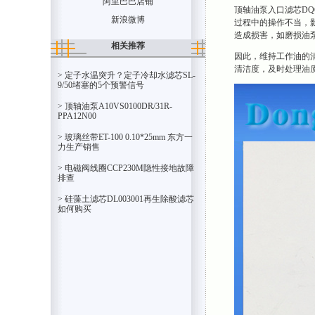
阿里巴巴店铺
顶轴油泵入口滤芯DQ
新浪微博
过程中的操作不当，
造成损害，如磨损油
相关推荐
因此，维持工作油的清
清洁度，及时处理油
> 定子水温突升？定子冷却水滤芯SL-
9/50堵塞的5个预警信号
> 顶轴油泵A10VS0100DR/31R-
PPA12N00
> 玻璃丝带ET-100 0.10*25mm 东方一
力生产销售
> 电磁阀线圈CCP230M隐性接地故障
排查
> 硅藻土滤芯DL003001再生除酸滤芯
如何购买