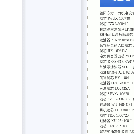
德阳东方一力机电设
滤芯 JWUX-160*80
滤芯 TZX2-800*10
抗燃油主油泵入口滤网 DS
EH油油站高压精滤芯 J
滤油器 ZU-E630*40F
顶轴油泵的入口滤芯 SFX
滤芯 HX-160*1W
液力偶合器滤芯 YOT51-
滤芯 DP3SH302EA01
卸油泵滤油器 SDGLQ-4
滤油机滤芯 XJL-02-0
管道滤芯 HY-1-001
滤油器 Q2UI-A10*10
分离滤芯 LQ242SA
滤芯 SFAX-100*30
滤芯 SZ-152X843-G
过滤器 WU-160×80-J
风机
滤芯 LH0060D02
滤芯 FBX-1300*20
过滤器 XU-25×100-J
滤芯 TFX-25*100
聚结式油净化装置 ZJC