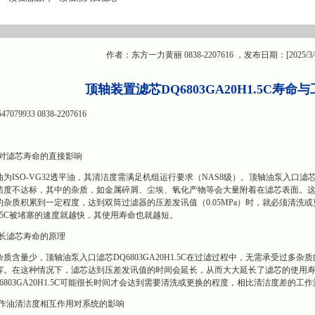
作者：东方一力黄丽 0838-2207616 ，发布日期：[2025/3/
顶轴装置滤芯DQ6803GA20H1.5C寿
9933 0838-2207616
对滤芯寿命的直接影响
ISO-VG32透平油，其清洁度需满足机组运行要求（NAS8级）。顶轴油泵入口滤芯DQ
洁度不达标，其中的杂质，如金属碎屑、尘埃、氧化产物等会大量附着在滤芯表面。
杂质积累到一定程度，达到双筒过滤器的压差发讯值（0.05MPa）时，就必须清洗
0H1.5C被堵塞的速度就越快，其使用寿命也就越短。
长滤芯寿命的原理
质含量少，顶轴油泵入口滤芯DQ6803GA20H1.5C在过滤过程中，无需承受过
挥。在这种情况下，滤芯达到压差发讯值的时间会延长，从而大大延长了滤芯的使用寿
6803GA20H1.5C可能很长时间才会达到需要清洗或更换的程度，相比清洁度差的
作油清洁度相互作用对系统的影响