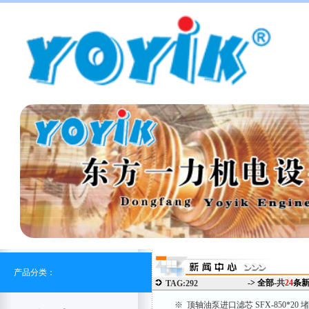
产品分类：
-> 全部-
共
24
条
TAG:292
※ 顶轴油泵进口滤芯 SFX-850*20